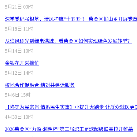
5月21日 09时
深学党纪强根基，清风护航“十五五”！ 柴桑区岷山乡开展党
5月18日 11时
从追风逐光到绿电满城，看柴桑区如何实现绿色发展转型？
5月14日 10时
金银花开采摘忙
5月12日 14时
校地合作促融合 结对共建话服务
5月6日 15时
【恪守为民宗旨 情系民生实事】小提升大踏步 让群众就医更
4月30日 10时
2026柴桑区“力源·渊明杯”第二届职工足球超级联赛拉开帷幕