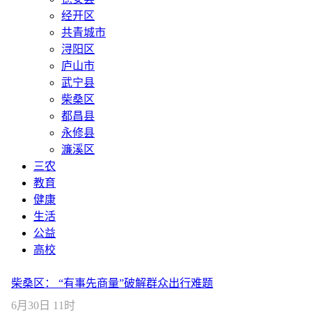
经开区
共青城市
浔阳区
庐山市
武宁县
柴桑区
都昌县
永修县
濂溪区
三农
教育
健康
生活
公益
高校
柴桑区： “有事先商量”破解群众出行难题
6月30日 11时