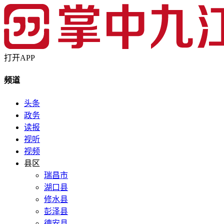
打开APP
频道
头条
政务
读报
视听
视频
县区
瑞昌市
湖口县
修水县
彭泽县
德安县