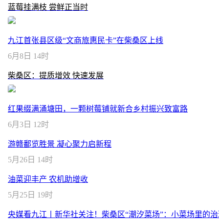
蓝莓挂满枝 尝鲜正当时
九江首张县区级“文商旅惠民卡”在柴桑区上线
6月8日 14时
柴桑区：提质增效 快速发展
红果缀满涌塘田，一颗树莓铺就新合乡村振兴致富路
6月3日 12时
游赣鄱览胜景 凝心聚力启新程
5月26日 14时
油菜迎丰产 农机助增收
5月25日 19时
央媒看九江丨新华社关注！柴桑区“潮汐菜场”：小菜场里的