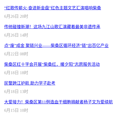
“红歌传薪火·奋进新金盘”红色主题文艺汇演唱响柴桑
6月26日 20时
传统碰撞新潮！这场九江山歌汇演藏着最美非遗传承
6月26日 14时
点“废”成金 聚链兴业——柴桑区循环经济“链”出百亿产业
6月22日 08时
柴桑区红十字会开展“柴桑红，暖夕阳”志愿服务活动
6月18日 18时
民警跨江护航 助力学子赴考
6月18日 13时
大爱接力！柴桑区第11例造血干细胞捐献者杨子文为爱续航
6月15日 10时