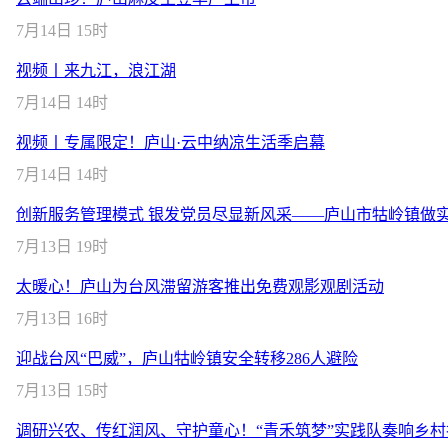
7月14日 15时
视频丨来九江，浪江湖
7月14日 14时
视频丨专属限定！庐山·云中纳凉生活季启幕
7月14日 14时
创新服务管理模式 银发党员尽显新风采——庐山市牯岭镇做
7月13日 19时
太暖心！庐山为台风滞留游客推出免费观影观剧活动
7月13日 16时
迎战台风“巴威”，庐山牯岭镇安全转移286人避险
7月13日 15时
调研兴农、传红润风、守护童心！“青禾筑梦”实践队奏响乡