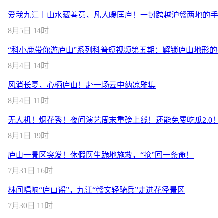
爱我九江｜山水藏善意，凡人暖匡庐！一封跨越沪赣两地的手
8月5日 14时
“科小鹿带你游庐山”系列科普短视频第五期：解锁庐山地形
8月4日 14时
风消长夏，心栖庐山！赴一场云中纳凉雅集
8月4日 11时
无人机！烟花秀！夜间演艺周末重磅上线！还能免费吃瓜2.0
8月1日 19时
庐山一景区突发！休假医生跪地施救，“抢”回一条命！
7月31日 16时
林间唱响“庐山谣”，九江“赣文轻骑兵”走进花径景区
7月30日 11时