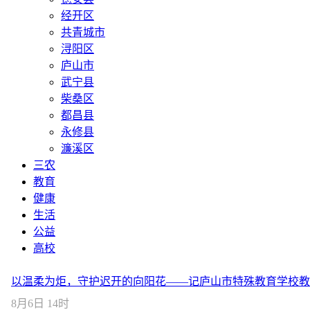
经开区
共青城市
浔阳区
庐山市
武宁县
柴桑区
都昌县
永修县
濂溪区
三农
教育
健康
生活
公益
高校
以温柔为炬，守护迟开的向阳花——记庐山市特殊教育学校教
8月6日 14时