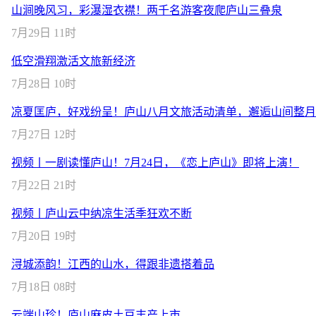
山涧晚风习，彩瀑湿衣襟！两千名游客夜爬庐山三叠泉
7月29日 11时
低空滑翔激活文旅新经济
7月28日 10时
凉夏匡庐，好戏纷呈！庐山八月文旅活动清单，邂逅山间整月
7月27日 12时
视频丨一剧读懂庐山！7月24日，《恋上庐山》即将上演！
7月22日 21时
视频丨庐山云中纳凉生活季狂欢不断
7月20日 19时
浔城添韵！江西的山水，得跟非遗搭着品
7月18日 08时
云端山珍！庐山麻皮土豆丰产上市