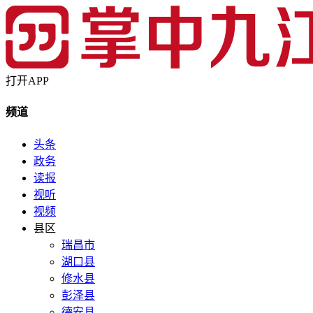
打开APP
频道
头条
政务
读报
视听
视频
县区
瑞昌市
湖口县
修水县
彭泽县
德安县