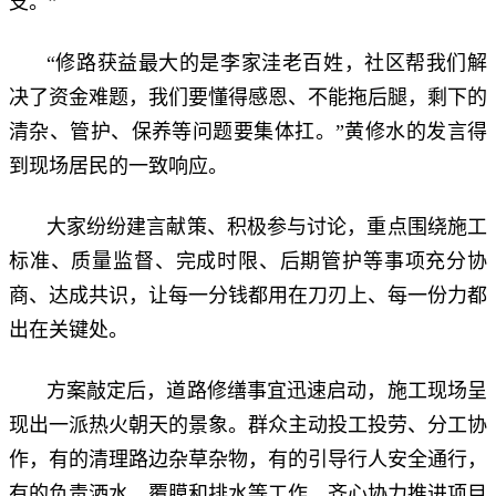
支。”
“修路获益最大的是李家洼老百姓，社区帮我们解
决了资金难题，我们要懂得感恩、不能拖后腿，剩下的
清杂、管护、保养等问题要集体扛。”黄修水的发言得
到现场居民的一致响应。
大家纷纷建言献策、积极参与讨论，重点围绕施工
标准、质量监督、完成时限、后期管护等事项充分协
商、达成共识，让每一分钱都用在刀刃上、每一份力都
出在关键处。
方案敲定后，道路修缮事宜迅速启动，施工现场呈
现出一派热火朝天的景象。群众主动投工投劳、分工协
作，有的清理路边杂草杂物，有的引导行人安全通行，
有的负责洒水、覆膜和排水等工作，齐心协力推进项目