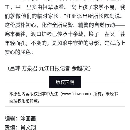
工，平日里多由祖辈照看。“岛上孩子求学不易，我
们就做他们的临时家长。”江洲派出所所长陈剑说。
这份质朴初心，化作全所民警、辅警的自觉行动——
寒来暑往，渡口护考已传承十余载，换了一茬又一茬
年轻面孔，不变的，是风浪中守护的身影，是孤岛上
安心的底色。
（吕珅 万泉君 九江日报记者 余超/文）
版权声明
本原创内容版权归掌中九江（www.jjcbw.com）所有，未经书
面授权谢绝转载。
编辑：涂画画
责编：肖文翔