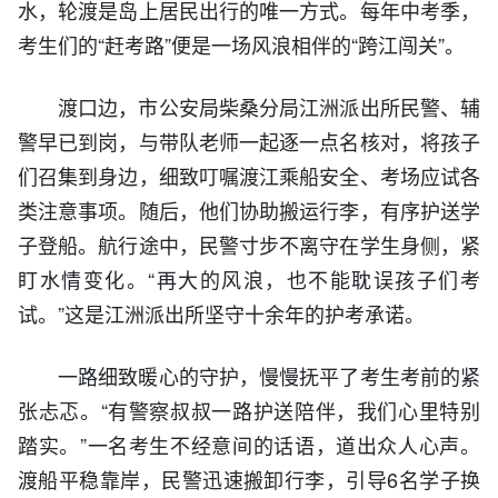
水，轮渡是岛上居民出行的唯一方式。每年中考季，
考生们的“赶考路”便是一场风浪相伴的“跨江闯关”。
渡口边，市公安局柴桑分局江洲派出所民警、辅
警早已到岗，与带队老师一起逐一点名核对，将孩子
们召集到身边，细致叮嘱渡江乘船安全、考场应试各
类注意事项。随后，他们协助搬运行李，有序护送学
子登船。航行途中，民警寸步不离守在学生身侧，紧
盯水情变化。“再大的风浪，也不能耽误孩子们考
试。”这是江洲派出所坚守十余年的护考承诺。
一路细致暖心的守护，慢慢抚平了考生考前的紧
张忐忑。“有警察叔叔一路护送陪伴，我们心里特别
踏实。”一名考生不经意间的话语，道出众人心声。
渡船平稳靠岸，民警迅速搬卸行李，引导6名学子换