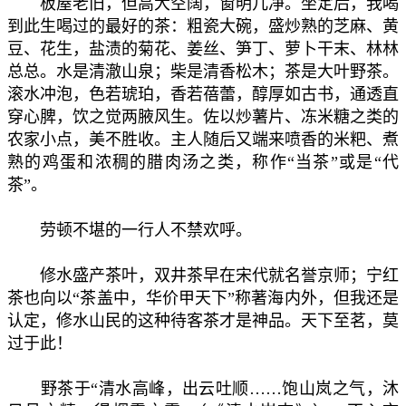
板屋老旧，但高大空阔，窗明几净。坐定后，我喝
到此生喝过的最好的茶：粗瓷大碗，盛炒熟的芝麻、黄
豆、花生，盐渍的菊花、姜丝、笋丁、萝卜干末、林林
总总。水是清澈山泉；柴是清香松木；茶是大叶野茶。
滚水冲泡，色若琥珀，香若蓓蕾，醇厚如古书，通透直
穿心脾，饮之觉两腋风生。佐以炒薯片、冻米糖之类的
农家小点，美不胜收。主人随后又端来喷香的米粑、煮
熟的鸡蛋和浓稠的腊肉汤之类，称作“当茶”或是“代
茶”。
劳顿不堪的一行人不禁欢呼。
修水盛产茶叶，双井茶早在宋代就名誉京师；宁红
茶也向以“茶盖中，华价甲天下”称著海内外，但我还是
认定，修水山民的这种待客茶才是神品。天下至茗，莫
过于此！
野茶于“清水高峰，出云吐顺……饱山岚之气，沐