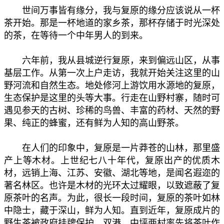
世间万事皆有缘分，我与复原的缘分应该说从一杯
茶开始。那是一杯地道的家乡茶，那杯存储于时光深处
的茶，在等待一个中年男人的到来。
六年前，我从县城逆行复原，来到偏远山区，从事
基层工作。从第一次上户走访，我就开始关注这里的山
野河流和自然生态。地处修河上游饮用水源地的复原，
生态保护是这里的头等大事。行走在山野村寨，随时可
遇见参天的古树、珍稀的鸟兽、丰富的药材、天然的野
果、纯正的蜂蜜，还有鲜为人知的高山野茶。
在人们的印象中，复原是一片莽苍的山林，那里盛
产上等木材。上世纪七八十年代，复原出产的优质木
材，远销上海、江苏、安徽、湖北等地，是闻名遐迩的
著名林区。也许是木材的光环太过耀眼，以致遮蔽了复
原茶叶的名声。为此，很长一段时间，复原的茶叶如林
中隐士，藏于深山，鲜为人知。直到近年，复原成片的
野生茶被政府挂牌保护，双港、中坪两村率先将茶叶作