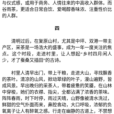
与仪式感，或用于商务、人情往来的中高收入群体。而
谷雨茶，更适合日常自饮、爱喝醇香味浓、注重性价比
的人群。
四
清明过后，在复原山村，尤其是中坪、双港一带主
产区，采茶是一场浩大的盛事，成为一年一度关注的焦
点。这个时段，走进村里，让人想起“乡村四月闲人
少，才了蚕桑又插田”的古诗。
村里人清早出门，带上干粮，走进大山，寻找飘香
的茶叶。清凉的山风，掀动翠绿的叶子，漫山遍野，皆
成风景。早出晚归的采茶人，带着疲惫的笑靥，在山林
中穿梭，她们的衣襟、指尖，全都沾满了浓香的茶味。
阵阵春雨，时下时停，雨过天晴，山野像被清水洗过，
鲜甜的空气扑面而来，鼻腔翕动，大口呼吸，浓郁的负
氧离子让人有醉氧之感。行走在幽静的古道上，不禁想