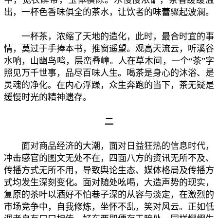
出，一杯色香味俱全的茶水，让饮者的味蕾骤起波澜。
一杯茶，浓缩了天地的造化，此时，最合时宜的事
情，莫过于手捧本书，推窗遥望。观高天流云，听溪谷
水响，山幽鸟鸣，层峦叠嶂。人在草木间，一个“茶”字
照见万千世事，品尽百味人生。喝茶是身心的沐浴、是
灵魂的净化。在内心浮躁，众生奔跑的当下，茶无疑是
缓慢时光的精神遗存。
二
面对商品经济的大潮，面对日益狂热的信息时代，
冲击感官的图文无处不在，四面八方的资讯无所不及、
传播方式无所不用，导致舆论生态、媒体格局及传播方
式均发生深刻变化。面对随处吆喝，大造声势的现实，
复原的茶叶以酒好不怕巷子深的从容与淡定，在激烈的
市场竞争中，自我修炼，坐怀不乱，笑对风云。正如低