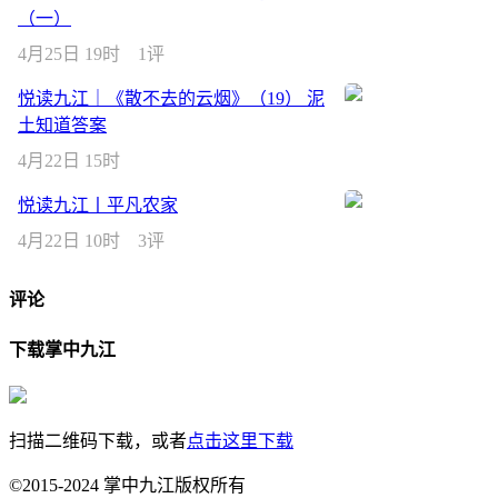
（一）
4月25日 19时
1评
悦读九江｜《散不去的云烟》（19） 泥
土知道答案
4月22日 15时
悦读九江丨平凡农家
4月22日 10时
3评
评论
下载掌中九江
扫描二维码下载，或者
点击这里下载
©2015-2024 掌中九江版权所有