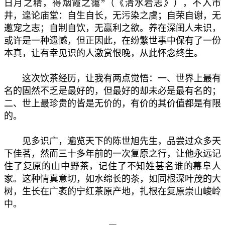
日月之精，得烟霞之霭”（《清水岩志》），不入市
井，遑论庙堂：自生自长，无污染之虞；自荣自谢，无
邀宠之志；自制自饮，无赢利之欲。养在深闺人未识，
或许是一种遗憾，但正因此，在纷繁世事中保有了一份
本真，让有幸见识的人激赏恨晚，从此怀念终生。
这次饮茶经历，让我有两点觉悟：一、世界上最有
名的固然不乏是最好的，但最好的却未必是最有名的；
二、世上最珍贵的皆是无价的，有价的其价值都是有限
的。
见多识广，遍览天下的陈世旭先生，品尝过众多天
下佳茗，然而三十多年前的一次复原之行，让他永远记
住了复原的山中野茶，记住了不知姓甚名谁的幕阜人
家。这种情真意切，如水绵长的茶，如同根深叶茂的大
树，生长在广袤的宁红茶原产地，扎根在复原崇山峻岭
中。