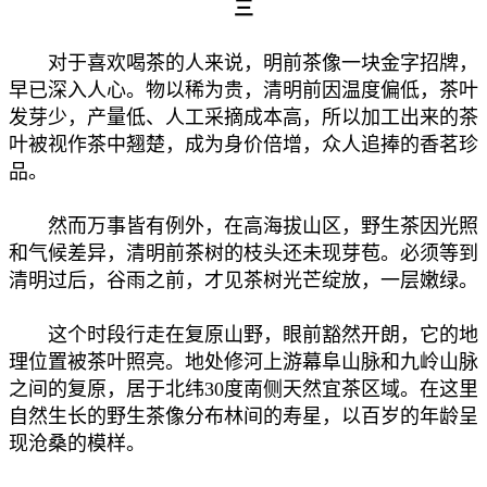
三
对于喜欢喝茶的人来说，明前茶像一块金字招牌，
早已深入人心。物以稀为贵，清明前因温度偏低，茶叶
发芽少，产量低、人工采摘成本高，所以加工出来的茶
叶被视作茶中翘楚，成为身价倍增，众人追捧的香茗珍
品。
然而万事皆有例外，在高海拔山区，野生茶因光照
和气候差异，清明前茶树的枝头还未现芽苞。必须等到
清明过后，谷雨之前，才见茶树光芒绽放，一层嫩绿。
这个时段行走在复原山野，眼前豁然开朗，它的地
理位置被茶叶照亮。地处修河上游幕阜山脉和九岭山脉
之间的复原，居于北纬30度南侧天然宜茶区域。在这里
自然生长的野生茶像分布林间的寿星，以百岁的年龄呈
现沧桑的模样。