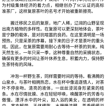
为村级集体经济的着力点，相继创办了SC认证的高标
准茶厂，这样复原茶叶的名号才开始被重新擦亮。
搬迁移民之后的复原，地广人稀，辽阔的山野呈现
出南方植物的多样性。在复原可以更深刻地体会，茶叶
是宁静的载体，是对抗喧嚣的良药。在这里清明是一场
预热，只是采茶的序幕，接下来的日子才是茶叶的重头
戏。因此，在复原需要用耐心去等待一杯茶的到来。纯
天然生长，一年只采一季，这种尊重自然的采摘状态，
确保有更多的时间让茶叶休养生息，积蓄内力，保持野
生茶特有的风味。
冲泡一杯野生茶，同样需要时间的等待。看沸腾的
山泉水，与茶叶相拥热恋，水在杯中像追逐情人，对茶
叶不停亲吻。清亮的液体，一丝丝浸润身形紧束的枝
条。水在尽情抚摸、水在轻轻呼唤，唤醒茶叶的芳香与
傲慢。漂浮水中的叶尖，如入浴的美女，在透明的杯
中，宽衣解带，玉体横陈。水慢慢浓酽，茶香缓缓溢