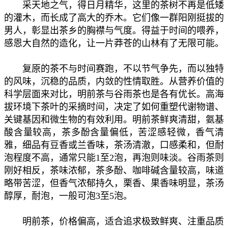
采天地之气，得日月精华，这里的茶树不再是低矮
的灌木，而长成了高大的乔木。它们像一群阳刚挺拔的
男人，彰显出茶乡的胸襟与气度。得益于时间的喂养，
感恩大自然的造化，让一片莽苍的山林有了无限可能。
复原的茶不与时间赛跑，不以节气争先，而以独特
的风味，沉稳的品质，内敛的性情取胜。从营养价值的
科学层面来对比，明前茶与谷雨茶也是各有优长。高海
拔环境下茶叶的采摘时间，决定了如何重塑代谢物谱、
关键基因和微生物的有效利用。明前茶鲜爽清甜，氨基
酸含量较高，茶多酚含量偏低，苦涩感轻微，香气清
雅，细品有豆香或兰香味，茶汤清澈，口感柔和，但耐
泡程度不高，通常只能1至2泡，再泡则味淡。谷雨茶则
刚好相反，茶味浓郁，茶多酚、咖啡碱含量较高，味道
略带苦涩，但香气浓郁持久，栗香、果香味明显，茶汤
醇厚，耐泡，一般可泡3至5泡。
明前茶，价格偏高，适合追求极致鲜爽、注重品质