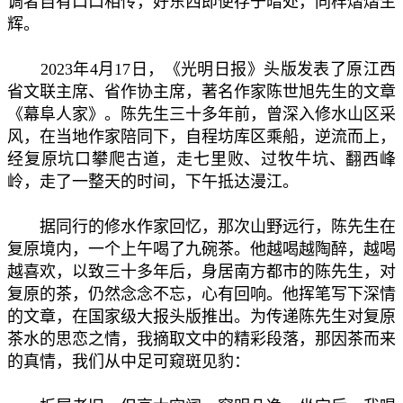
调者自有口口相传，好东西即便存于暗处，同样熠熠生
辉。
2023年4月17日，《光明日报》头版发表了原江西
省文联主席、省作协主席，著名作家陈世旭先生的文章
《幕阜人家》。陈先生三十多年前，曾深入修水山区采
风，在当地作家陪同下，自程坊库区乘船，逆流而上，
经复原坑口攀爬古道，走七里败、过牧牛坑、翻西峰
岭，走了一整天的时间，下午抵达漫江。
据同行的修水作家回忆，那次山野远行，陈先生在
复原境内，一个上午喝了九碗茶。他越喝越陶醉，越喝
越喜欢，以致三十多年后，身居南方都市的陈先生，对
复原的茶，仍然念念不忘，心有回响。他挥笔写下深情
的文章，在国家级大报头版推出。为传递陈先生对复原
茶水的思恋之情，我摘取文中的精彩段落，那因茶而来
的真情，我们从中足可窥斑见豹：