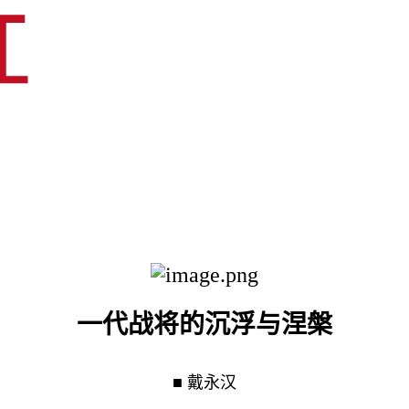
一代战将的沉浮与涅槃
■ 戴永汉