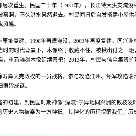
却屡次重生。民国二十年（
1931
年），长江特大洪灾淹没
坡窑洞，不久洪水果然退去。村民闻讯后自发搭建小屋供
旗风幡。
年原址复建，
1998
年再遭淹没，
2003
年再度复建。同兴洲
当时的时代背景下，木像终于收藏不住，被揪出付之一炬
庙，重新雕刻木像延续祭祀；
2013
年，村民与信众集资扩
徐寿辉天完政权的一员战将，参与攻陷江州、领军攻陷瑞
归宿皆成谜。
庙的初建，到民国时期神像“漂流”于异地同兴洲的散枝发
实的历史人物被奉为一方神祇，其神化的历程提醒我们，历