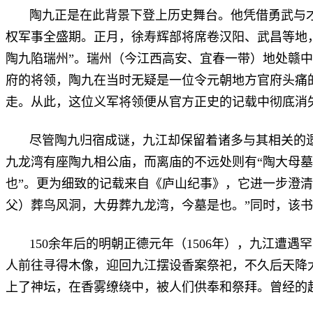
陶九正是在此背景下登上历史舞台。他凭借勇武与
权军事全盛期。正月，徐寿辉部将席卷汉阳、武昌等地
陶九陷瑞州”。瑞州（今江西高安、宜春一带）地处赣
府的将领，陶九在当时无疑是一位令元朝地方官府头痛
走。从此，这位义军将领便从官方正史的记载中彻底消
尽管陶九归宿成谜，九江却保留着诸多与其相关的
九龙湾有座陶九相公庙，而离庙的不远处则有“陶大母墓
也”。更为细致的记载来自《庐山纪事》，它进一步澄清
父）葬鸟风洞，大毋葬九龙湾，今墓是也。”同时，该书
150
余年后的明朝正德元年（
1506
年），九江遭遇罕
人前往寻得木像，迎回九江摆设香案祭祀，不久后天降
上了神坛，在香雾缭绕中，被人们供奉和祭拜。曾经的