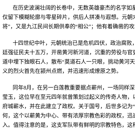
在历史波澜壮阔的长卷中，无数英雄豪杰的名字如
仅留下模糊轮廓与零星碎片，供后人拼凑与遐想。元朝
将”，又是九江民间长期供奉的“相公”；他有着确凿的
十四世纪中叶，元朝统治已是危机四伏，政治腐败
廷强征民夫十五万，开凿黄河新河道，沉重的劳役与官
道中埋下独眼石人，散布“莫道石人一只眼，挑动黄河天
义的烈火首先在颍州点燃，并迅速形成燎原之势。
同年8月，在另一白莲教重要据点蕲州，一场同样
莹玉，这位早在至元四年就曾策划过起义的传奇人物，
府城蕲水，并在此建立了政权。关于国号，后世多记为“天
何，这个以蕲黄为中心、带有浓厚宗教色彩的政权，迅
入。值得注意的是，这支军队带有鲜明的宗教特色，这