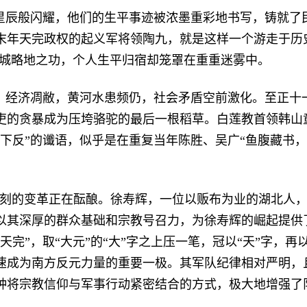
星辰般闪耀，他们的生平事迹被浓墨重彩地书写，铸就了
末年天完政权的起义军将领陶九，就是这样一个游走于历
攻城略地之功，个人生平归宿却笼罩在重重迷雾中。
，经济凋敝，黄河水患频仍，社会矛盾空前激化。至正十
吏的贪暴成为压垮骆驼的最后一根稻草。白莲教首领韩山
下反”的谶语，似乎是在重复当年陈胜、吴广“鱼腹藏书
深刻的变革正在酝酿。徐寿辉，一位以贩布为业的湖北人
以其深厚的群众基础和宗教号召力，为徐寿辉的崛起提供
完”，取“大元”的“大”字之上压一笔，冠以“天”字，再
速成为南方反元力量的重要一极。其军队纪律相对严明，且
种将宗教信仰与军事行动紧密结合的方式，极大地增强了