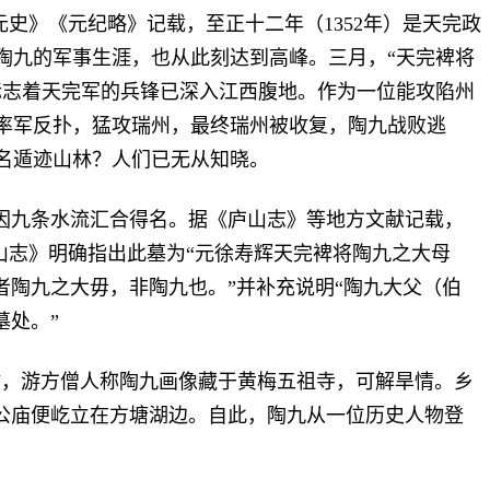
元史》《元纪略》记载，至正十二年（
1352
年）是天完政
陶九的军事生涯，也从此刻达到高峰。三月，“天完裨将
标志着天完军的兵锋已深入江西腹地。作为一位能攻陷州
率军反扑，猛攻瑞州，最终瑞州被收复，陶九战败逃
名遁迹山林？人们已无从知晓。
因九条水流汇合得名。据《庐山志》等地方文献记载，
山志》明确指出此墓为“元徐寿辉天完裨将陶九之大母
者陶九之大毋，非陶九也。”并补充说明“陶九大父（伯
墓处。”
时，游方僧人称陶九画像藏于黄梅五祖寺，可解旱情。乡
公庙便屹立在方塘湖边。自此，陶九从一位历史人物登