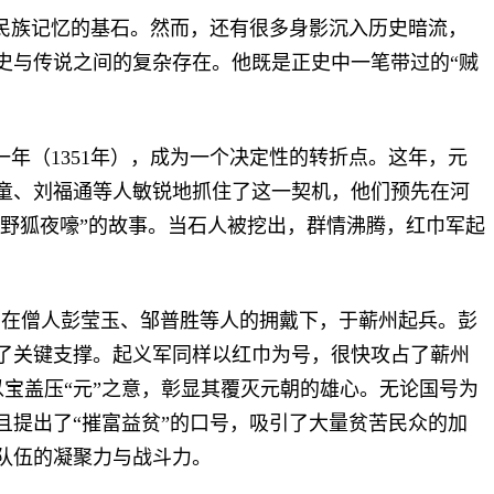
民族记忆的基石。然而，还有很多身影沉入历史暗流，
史与传说之间的复杂存在。他既是正史中一笔带过的“贼
一年（
1351
年），成为一个决定性的转折点。这年，元
童、刘福通等人敏锐地抓住了这一契机，他们预先在河
，野狐夜嚎”的故事。当石人被挖出，群情沸腾，红巾军起
，在僧人彭莹玉、邹普胜等人的拥戴下，于蕲州起兵。彭
了关键支撑。起义军同样以红巾为号，很快攻占了蕲州
以宝盖压“元”之意，彰显其覆灭元朝的雄心。无论国号为
提出了“摧富益贫”的口号，吸引了大量贫苦民众的加
队伍的凝聚力与战斗力。