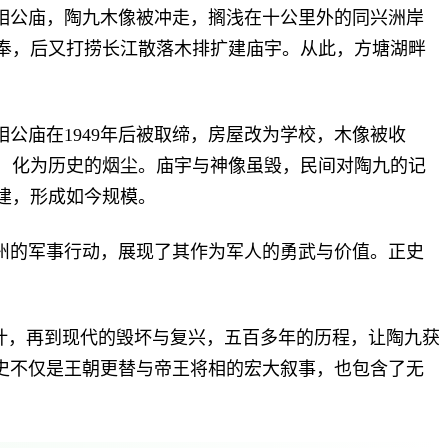
相公庙，陶九木像被冲走，搁浅在十公里外的同兴洲岸
奉，后又打捞长江散落木排扩建庙宇。从此，方塘湖畔
相公庙在
1949
年后被取缔，房屋改为学校，木像被收
，化为历史的烟尘。庙宇与神像虽毁，民间对陶九的记
建，形成如今规模。
州的军事行动，展现了其作为军人的勇武与价值。正史
叶，再到现代的毁坏与复兴，五百多年的历程，让陶九获
史不仅是王朝更替与帝王将相的宏大叙事，也包含了无