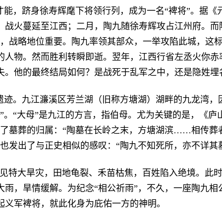
才能，跻身徐寿辉麾下将领行列，成为一名“裨将”。据《
，战火蔓延至江西；二月，陶九随徐寿辉攻占江州府。而
中，战略地位重要。陶九率领其部众，一举攻陷此城，这
的人物。然而胜利转瞬即逝。翌年，江西行省左丞火你赤
失。他的最终结局如何？是战死于乱军之中，还是隐姓埋
遗迹。九江濂溪区芳兰湖（旧称方塘湖）湖畔的九龙湾，
”。“大母”是九江的方言，指伯母。尤为关键的是，《庐
了墓葬的归属：“陶墓在长岭之末，方塘湖滨……相传葬
也发出了与正史相似的感叹：“陶九不知死所，亦不详其
见特大旱灾，田地龟裂、禾苗枯焦，百姓陷入绝境。此
大雨，旱情缓解。为纪念“相公祈雨”，不久，一座陶九相
起义军裨将，就此化身为庇佑一方的神明。