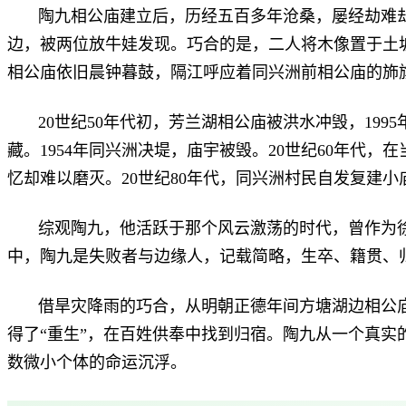
陶九相公庙建立后，历经五百多年沧桑，屡经劫难
边，被两位放牛娃发现。巧合的是，二人将木像置于土
相公庙依旧晨钟暮鼓，隔江呼应着同兴洲前相公庙的斾
20
世纪
50
年代初，芳兰湖相公庙被洪水冲毁，
1995
藏。
1954
年同兴洲决堤，庙宇被毁。
20
世纪
60
年代，在
忆却难以磨灭。
20
世纪
80
年代，同兴洲村民自发复建小
综观陶九，他活跃于那个风云激荡的时代，曾作为
中，陶九是失败者与边缘人，记载简略，生卒、籍贯、
借旱灾降雨的巧合，从明朝正德年间方塘湖边相公
得了“重生”，在百姓供奉中找到归宿。陶九从一个真
数微小个体的命运沉浮。