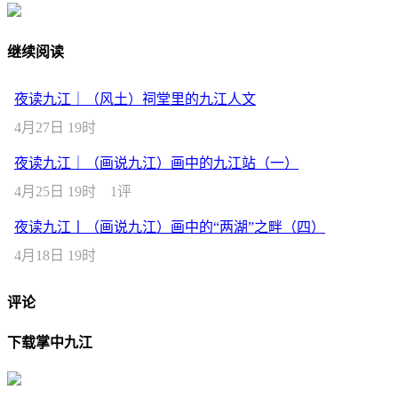
继续阅读
夜读九江｜（风土）祠堂里的九江人文
4月27日 19时
夜读九江｜（画说九江）画中的九江站（一）
4月25日 19时
1评
夜读九江丨（画说九江）画中的“两湖”之畔（四）
4月18日 19时
评论
下载掌中九江