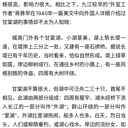
格很高，影响力很大。相比之下，九江较早的“外宣工
作者”蒋彝早在1940年一篇美文中向外国人详细介绍过
甘棠湖的事情却不太为人知晓：
城南门外有个甘棠湖。小湖甚美，湖上筑长堤一
道，在堤岸上三分之一处，又建有一座石拱桥。据说长
堤已有千年历史，当时看来，恰似自然形成。堤上绿草
如茵，岸边柳树成行。在通往乡村的小路上，有一座风
格别致的寺庙，四周有大树环绕。
甘棠湖不算很大，但湖中可泛舟二三十只，首尾不
相见。此湖由两部分组成：四周有屋宇、湖水经桥下流
入长江的一部分叫作“
外湖
”；群山环绕的一部分叫作
“
里湖
”。外湖比里湖热闹，船多人也多。白天，烈日当
头，人们或柳荫垂钓，或湖心戏水。岸边的浣纱女，如