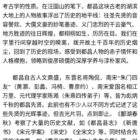
考古学的性质。在汪国山的笔下，都昌这块古老的湖滨
大地上的人物故事浮出了历史的地平线：往圣先贤的音
容謦欬、大儒文豪的妙笔墨迹、义门忠烈的干云豪气、
地方胜迹的往日辉煌，都栩栩如生，历历在目。我们在
字里行间穿越时空的暌离，拨开故土千百年的历史烟
尘，回到了历史的现场，感受到都昌人物的赤子情怀和
人格襟抱，领略到俊彦硕儒的深厚学养与淳朴家风。
都昌自古人文鼎盛，东晋名将陶侃、南宋“朱门四
友”（黄灏、彭蠡、冯椅、曹彦约）、南宋爱国名相江
万里、元代理学家陈澔（朱熹四传弟子）等，皆为彪炳
千秋的都昌先贤。此前也有不少人以不同方式记述了这
些先贤的光辉事迹，但吉光片羽，点到即止。《鄱湖春
秋》考察了大量的历史文献，如《都昌县志》《新唐
书》《宋元学案》《宋史》《全宋文》等，同时结合先