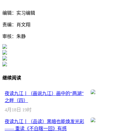
编辑：实习编辑
责编：肖文翔
审核：朱静
继续阅读
夜读九江丨（画说九江）画中的“两湖”
之畔（四）
4月18日 19时
夜读九江丨（品读）黑暗也能焕发光彩
—— 重读《不白瞎一回》有感