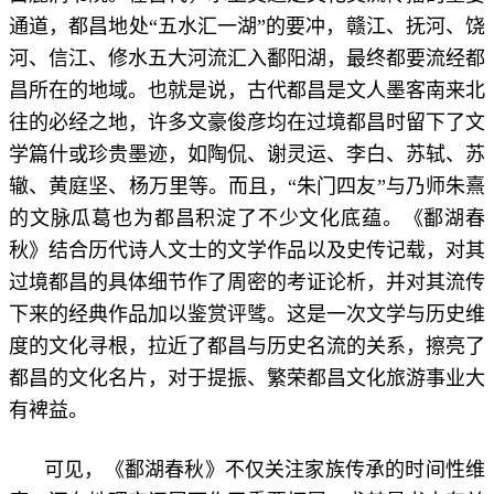
通道，都昌地处“五水汇一湖”的要冲，赣江、抚河、饶
河、信江、修水五大河流汇入鄱阳湖，最终都要流经都
昌所在的地域。也就是说，古代都昌是文人墨客南来北
往的必经之地，许多文豪俊彦均在过境都昌时留下了文
学篇什或珍贵墨迹，如陶侃、谢灵运、李白、苏轼、苏
辙、黄庭坚、杨万里等。而且，“朱门四友”与乃师朱熹
的文脉瓜葛也为都昌积淀了不少文化底蕴。《鄱湖春
秋》结合历代诗人文士的文学作品以及史传记载，对其
过境都昌的具体细节作了周密的考证论析，并对其流传
下来的经典作品加以鉴赏评骘。这是一次文学与历史维
度的文化寻根，拉近了都昌与历史名流的关系，擦亮了
都昌的文化名片，对于提振、繁荣都昌文化旅游事业大
有裨益。
可见，《鄱湖春秋》不仅关注家族传承的时间性维