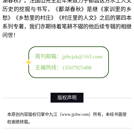
湖春秋》。汪国山先生近年来致力于都昌这方水土人文
历史的挖掘与书写，《鄱湖春秋》是继《家训里的乡
愁》《乡愁里的村庄》《村庄里的人文》之后的第四本
系列专著，我们亦期待着笔耕不辍的他后续专辑的相继
问世！
周刊邮箱：jjrbcjzk@163.com
主编热线：13507925488
版权声明
本原创内容版权归掌中九江（www.jjcbw.com）所有，未经书面授
权谢绝转载。