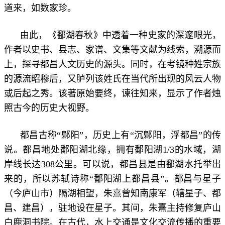
道来，如数家珍。
由此，《鄱湖春秋》中透着一种史家的深邃眼光，
作者以史书、县志、家谱、文集等文献为线索，溯源而
上，探寻都昌人文历史的源头。同时，在考镜种姓宗族
的源流昭穆后，又胪列该姓氏在当代所出现的风云人物
或后起之秀。该著原始要终，谏往知来，显示了作者烛
照古今的历史大视野。
都昌古称“鄡阳”，历史上有“沉鄡阳，浮都昌”的传
说。都昌地处鄱阳湖北缘，拥有鄱阳湖1/3的水域，湖
岸线长达308公里。可以说，都昌县是由鄱湖水托举出
来的，所以苏轼诗称“鄱阳湖上都昌县”。都昌与星子
（今庐山市）隔湖相望，朱熹曾知南康军（辖星子、都
昌、建昌），驻地设在星子。其间，朱熹主持修复庐山
白鹿洞书院。在古代，水上交通是文化交流传播的重要