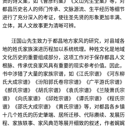
贤的诗文集，如《曹彦约集》《文山先生全集》等，对
都昌历史名人的师门传承、文脉源流、生平经历等细节
进行了充分深入的考证，使往圣先贤的形象更加丰满、
立体，其人文故事更为清晰可辨。
汪国山先生致力于都昌地方家风的研究，对县域各
地的姓氏家族演进历程加以系统梳理。种姓文化是地域
文化历史的重要组成部分，这项工作对于保存都昌人文
根脉、传承优良家风具有重要的现实参考价值。因此，
书中涉猎了大量的家族宗谱，如《江氏宗谱》《河东柳
氏大成宗谱》《汾阳郭氏卷帘宗谱》《广平游氏宗谱》
《郝氏宗谱》《胡氏宗谱》《袁氏宗谱》《兰陵萧氏宗
谱》《向氏家谱》《邱姓宗谱》《谭氏宗谱》《程氏宗
谱》《邵氏大成宗谱》《黄氏宗谱》等，对都昌各乡镇
十几个姓氏的历史肇端、居所迁移、代际赓续、发展历
程、家族轶事、家风典范等展开细致的叙述，作者娓娓