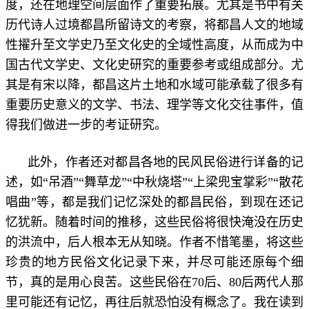
度，还在地理空间层面作了重要拓展。尤其是书中有关
历代诗人过境都昌所留诗文的考察，将都昌人文的地域
性擢升至文学史乃至文化史的全域性高度，从而成为中
国古代文学史、文化史研究的重要参考或组成部分。尤
其是有宋以降，都昌这片土地和水域可能承载了很多有
重要历史意义的文学、书法、理学等文化交往事件，值
得我们做进一步的考证研究。
此外，作者还对都昌各地的民风民俗进行详备的记
述，如“吊酒”“舞草龙”“中秋烧塔”“上梁兜宝掌彩”“散花
唱曲”等，都是我们记忆深处的都昌民俗，到现在还记
忆犹新。随着时间的推移，这些民俗将很快淹没在历史
的洪流中，后人根本无从知晓。作者不惜笔墨，将这些
珍贵的地方民俗文化记录下来，并尽可能还原每个细
节，真的是用心良苦。这些民俗在70后、80后两代人那
里可能还有记忆，再往后就恐怕没有概念了。我在读到