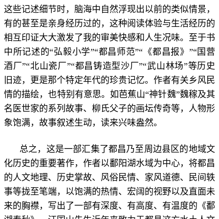
这些记述细节时，脑海中自然浮现出以前的类似情景，
有的甚至是亲身经历过的，这种阅读体验与生活经历的
相互印证大大激发了我的审美快感和人生况味。至于书
中所记述的“弘毅小学”“都昌师范”“《都昌报》”“国营
酒厂”“北山瓷厂”“都昌铸造型沙厂”“武山林场”等历史
旧迹，更是那个特定年代的珍贵记忆。作者有关乡风民
情的描绘，也特别有意思。如芭蕉山“神针魏”魏稼及其
名医世家的系列故事、柳氏父子的画坛传奇等，人物形
象饱满，故事叙述生动，读来兴味盎然。
总之，这是一部汇集了都昌乃至周边县区的地域文
化历史的重要著作，作者以鄱阳湖水域为中心，将都昌
的人文地理、历史掌故、风俗民情、家风道德、民间轶
事等拢至笔端，以饱满的热情、宏阔的视野以及直面未
来的胸襟，写出了一部有深度、有高度、有温度的《鄱