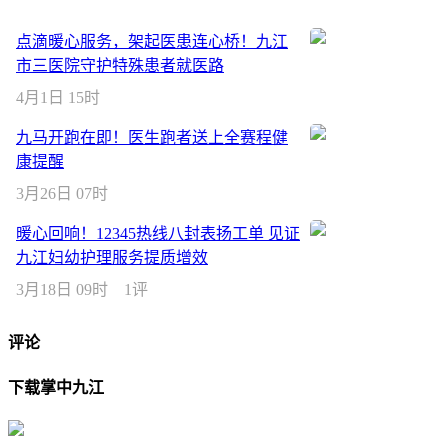
点滴暖心服务，架起医患连心桥！九江
市三医院守护特殊患者就医路
4月1日 15时
九马开跑在即！医生跑者送上全赛程健
康提醒
3月26日 07时
暖心回响！12345热线八封表扬工单 见证
九江妇幼护理服务提质增效
3月18日 09时
1评
评论
下载掌中九江