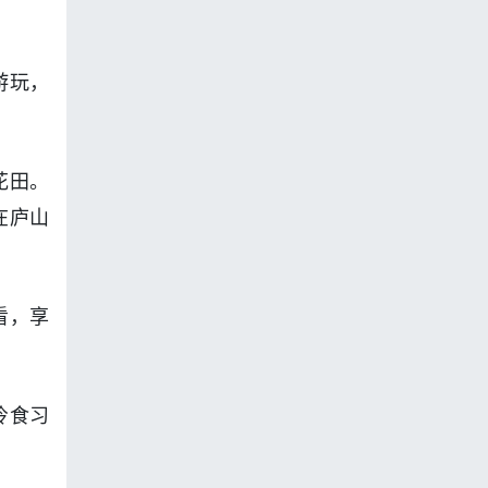
游玩，
花田。
在庐山
看，享
冷食习