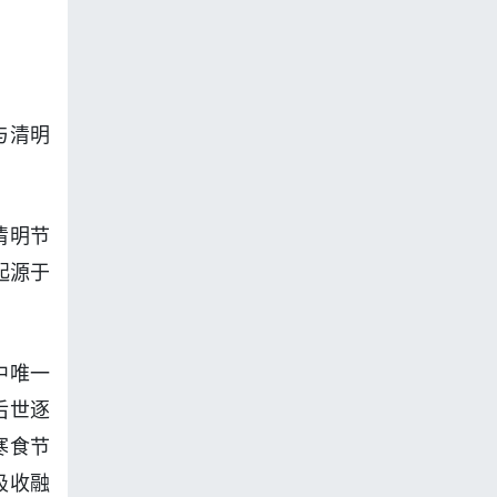
与清明
清明节
起源于
中唯一
后世逐
寒食节
吸收融