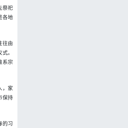
先祭祀
是各地
往往由
仪式。
维系宗
人，家
市保持
春的习