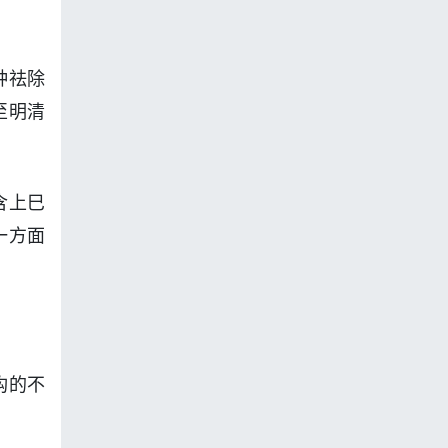
种祛除
至明清
含上巳
一方面
构的不