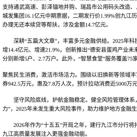
支持通武高速、彭泽锚地并购、瑞昌市公用码头改造、
城发集团16.1亿元中期票据，二期发行价1.99%创九
办理无还本续贷等帮扶，涉及金额14.7亿元。
深耕“五篇大文章”，丰富多元金融供给。2025年科技
增14.4亿元、增速21.9%，创新推出“德安县蛋鸡产
分别新增5户、2.7万户。此外，“智慧食堂”服务覆盖
聚焦民生消费，激活市场活力。围绕以旧换新等领域丰富金
券942.5万元，惠及7.8万人次，预计拉动消费近50
坚守风险底线，护航金融稳定。健全风险管理体系，资产
力”，2025年未发生重大风险事件，助力维护地方金融
2026年作为“十五五”开局之年，建行九江市分行将
九江高质量发展注入更强金融动能。