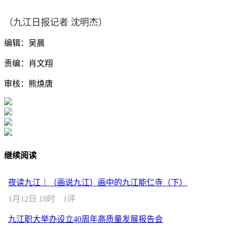
（九江日报记者 沈明杰）
编辑：吴晨
责编：肖文翔
审核：熊焕唐
继续阅读
夜读九江｜（画说九江）画中的九江能仁寺（下）
1月12日 18时
1评
九江职大举办设立40周年高质量发展报告会