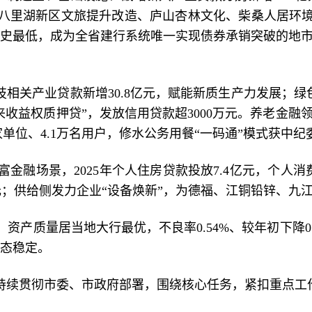
八里湖新区文旅提升改造、庐山杏林文化、柴桑人居环境
江历史最低，成为全省建行系统唯一实现债券承销突破的地市
相关产业贷款新增30.8亿元，赋能新质生产力发展；绿
业未来收益权质押贷”，发放信用贷款超3000万元。养老金
75家单位、4.1万名用户，修水公务用餐“一码通”模式获
融场景，2025年个人住房贷款投放7.4亿元，个人消费
00万元；供给侧发力企业“设备焕新”，为德福、江铜铅锌、
质量居当地大行最优，不良率0.54%、较年初下降0.0
生态稳定。
持续贯彻市委、市政府部署，围绕核心任务，紧扣重点工作