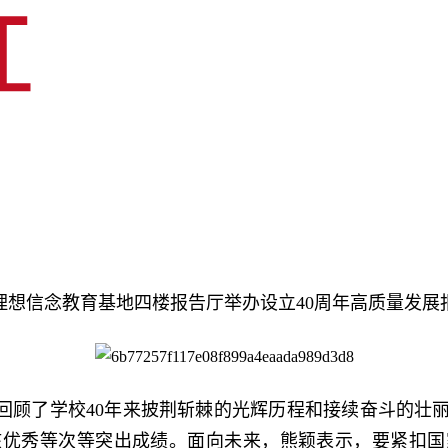
在理想信念教育基地四楼报告厅举办设立40周年高质量发展
情回顾了学校40年来披荆斩棘的光辉历程和接续奋斗的壮
核优秀等次等突出成绩。面向未来，熊颖表示，要紧扣国