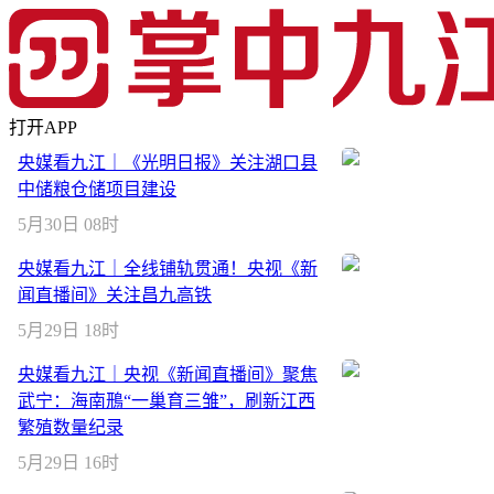
打开APP
央媒看九江｜《光明日报》关注湖口县
中储粮仓储项目建设
5月30日 08时
央媒看九江｜全线铺轨贯通！央视《新
闻直播间》关注昌九高铁
5月29日 18时
央媒看九江｜央视《新闻直播间》聚焦
武宁：海南鳽“一巢育三雏”，刷新江西
繁殖数量纪录
5月29日 16时