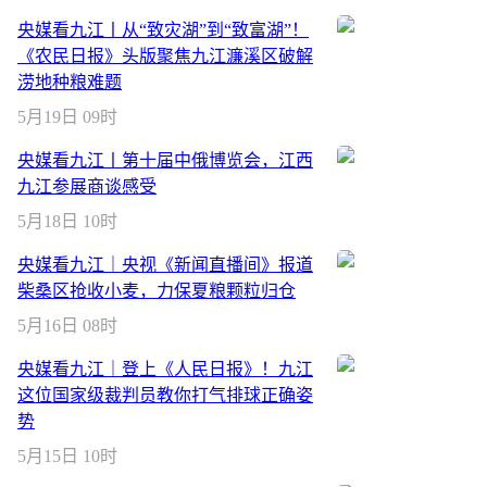
央媒看九江丨从“致灾湖”到“致富湖”！
《农民日报》头版聚焦九江濂溪区破解
涝地种粮难题
5月19日 09时
央媒看九江丨第十届中俄博览会，江西
九江参展商谈感受
5月18日 10时
央媒看九江｜央视《新闻直播间》报道
柴桑区抢收小麦，力保夏粮颗粒归仓
5月16日 08时
央媒看九江｜登上《人民日报》！九江
这位国家级裁判员教你打气排球正确姿
势
5月15日 10时