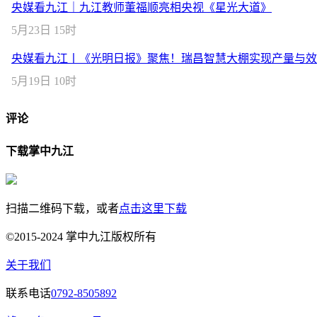
央媒看九江｜九江教师董福顺亮相央视《星光大道》
5月23日 15时
央媒看九江丨《光明日报》聚焦！瑞昌智慧大棚实现产量与效
5月19日 10时
评论
下载掌中九江
扫描二维码下载，或者
点击这里下载
©2015-2024 掌中九江版权所有
关于我们
联系电话
0792-8505892