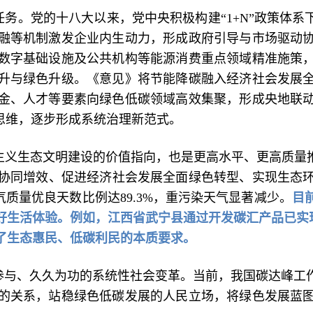
任务。党的十八大以来，党中央积极构建“1+N”政策体系
融等机制激发企业内生动力，形成政府引导与市场驱动
数字基础设施及公共机构等能源消费重点领域精准施策
升与绿色升级。《意见》将节能降碳融入经济社会发展
金、人才等要素向绿色低碳领域高效集聚，形成央地联
思维，逐步形成系统治理新范式。
主义生态文明建设的价值指向，也是更高水平、更高质量推
协同增效、促进经济社会发展全面绿色转型、实现生态环境
空气质量优良天数比例达89.3%，重污染天气显著减少。
目
好生活体验。例如，江西省武宁县通过开发碳汇产品已实现收
了生态惠民、低碳利民的本质要求。
参与、久久为功的系统性社会变革。当前，我国碳达峰工
的关系，站稳绿色低碳发展的人民立场，将绿色发展蓝