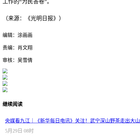
工作的“为民答卷”。
（来源：《光明日报》）
编辑：涂画画
责编：肖文翔
审核：吴雪倩
继续阅读
央媒看九江｜《新华每日电讯》关注！武宁深山野茶走出大山
5月29日 08时