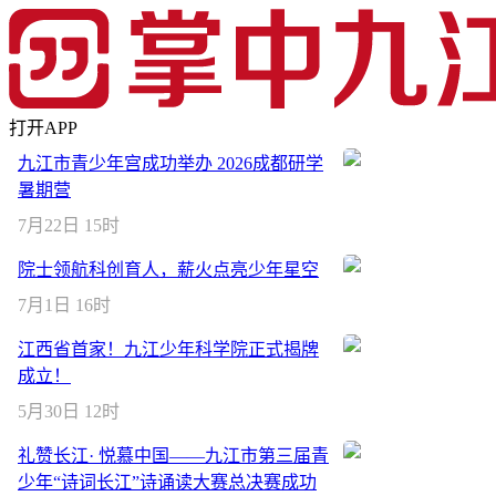
打开APP
九江市青少年宫成功举办 2026成都研学
暑期营
7月22日 15时
院士领航科创育人，薪火点亮少年星空
7月1日 16时
江西省首家！九江少年科学院正式揭牌
成立！
5月30日 12时
礼赞长江· 悦慕中国——九江市第三届青
少年“诗词长江”诗诵读大赛总决赛成功