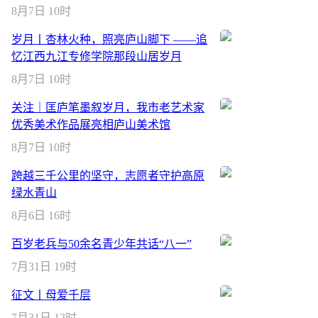
8月7日 10时
岁月丨杏林火种，照亮庐山脚下 ——追
忆江西九江专修学院那段山居岁月
8月7日 10时
关注｜匡庐笔墨叙岁月，我市老艺术家
优秀美术作品展亮相庐山美术馆
8月7日 10时
跨越三千公里的坚守，志愿者守护高原
绿水青山
8月6日 16时
百岁老兵与50余名青少年共话“八一”
7月31日 19时
征文丨母爱千层
7月31日 12时