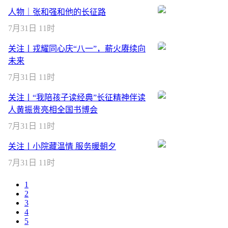
人物｜张和强和他的长征路
7月31日 11时
关注丨戎耀同心庆“八一”，薪火赓续向
未来
7月31日 11时
关注丨“我陪孩子读经典”长征精神伴读
人黄振贵亮相全国书博会
7月31日 11时
关注丨小院藏温情 服务暖朝夕
7月31日 11时
1
2
3
4
5