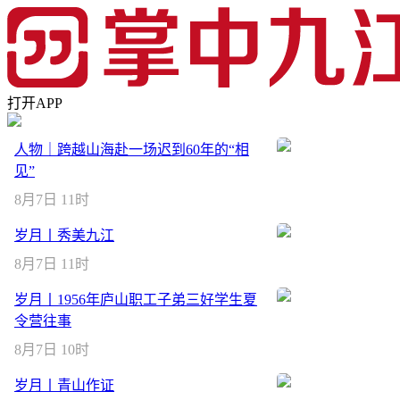
打开APP
人物｜跨越山海赴一场迟到60年的“相
见”
8月7日 11时
岁月丨秀美九江
8月7日 11时
岁月丨1956年庐山职工子弟三好学生夏
令营往事
8月7日 10时
岁月丨青山作证