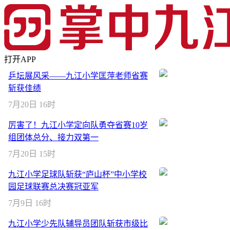
打开APP
乒坛展风采——九江小学匡萍老师省赛
斩获佳绩
7月20日 16时
厉害了！九江小学定向队勇夺省赛10岁
组团体总分、接力双第一
7月20日 15时
九江小学足球队斩获“庐山杯”中小学校
园足球联赛总决赛冠亚军
7月9日 16时
九江小学少先队辅导员团队斩获市级比