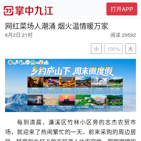
打开APP
网红菜场人潮涌 烟火温情暖万家
6月2日 21时
阅读 29592
小
100%
大
每到清晨，濂溪区竹林小区旁的志杰农贸市
场，就迎来了热闹繁忙的一天。前来采购的周边居