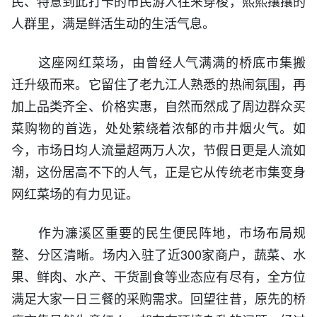
民、特意到此打卡的市民游人往来穿梭，熙熙攘攘的
人群里，满是鲜活生动的生活气息。
这座网红菜场，由曾经人气满满的桥底市集搬
迁升级而来。它留住了老九江人熟悉的热闹氛围，再
加上品类齐全、价格实惠，自然而然成了周边群众买
菜购物的首选，处处萦绕着浓郁的市井烟火气。如
今，市场日均人流量超两万人次，节假日更是人流如
潮，这份居高不下的人气，正是它从传统老市集变身
网红菜场的有力见证。
作为濂溪区重要的民生便民阵地，市场布局规
整、分区清晰。场内入驻了近300家商户，蔬菜、水
果、鲜肉、水产、干货副食等业态应有尽有，全方位
满足大家一日三餐的采购需求。回望往昔，原先的桥