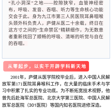
“孔小洞深”之地——腔隙狭窄，血管神经密
布，呼吸、发音、吞咽、听力等生命核心功能
交会于此。身为九江市第三人民医院耳鼻咽喉
头颈外科负责人，庐健从医二十余载，终日在
这方寸之间的“生命禁区”精耕细作，为无数患
者重新找回了顺畅的呼吸、清晰的听觉与自在
的吞咽。
从零起步，以实干开辟学科新天地
2001年，
庐健从医学院校毕业后，进入中国人民解
放军第171医院耳鼻喉科工作，在大量的临床手术与学
习中积累了扎实的专业功底。为不断拓宽技术视野，他
中国人民解
曾先后赴海军总医院、北京大学第三医院、
放军总医院（301医院）
等国内知名医院进修深造。