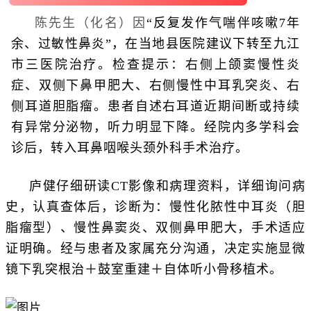
陈先生（化名）因
“反复发作气喘伴咳嗽7年
余、过敏性鼻炎”，在当地县医院建议下转至九江
市三医院治疗。检查提示：右侧上颌窦慢性炎
症、双侧下鼻甲肥大、右侧慢性中耳乳突炎、右
侧耳道胆脂瘤。患者自述右耳道近期间断或持续
有异常分泌物，听力明显下降。经院内多学科会
诊后，转入耳鼻咽喉头颈外科手术治疗。
庐健仔细研读CT影像和病理资料，详细询问病
史，认真查体后，诊断为：慢性化脓性中耳炎（胆
脂瘤型）、慢性鼻窦炎、双侧鼻甲肥大，手术适应
证明确。经与患者及家属充分沟通，决定实施显微
镜下乳突根治＋鼓室重建＋自体听小骨移植术。