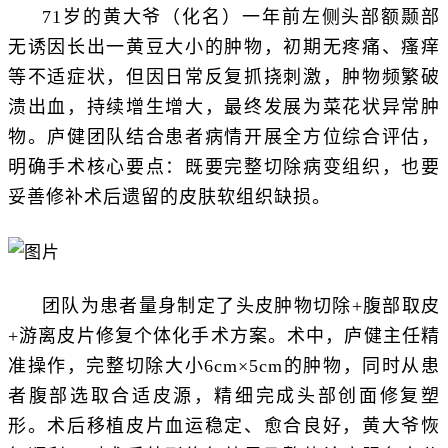
71岁的黄大爷（化名）一年前左侧头部额颞部
无诱因长出一黄豆大小的肿物，初期无疼痛、瘙痒
等不适症状，但因日常反复抓挠刺激，肿物频繁破
溃出血，持续增生增大，最终发展为菜花状异常肿
物。庐健团队结合患者病情开展全方位综合评估，
明确手术核心要点：既要完整切除病变组织，也要
妥善修补术后遗留的皮肤软组织缺损。
团队为患者量身制定了头皮肿物切除+腹部取皮
+游离皮片修复个体化手术方案。术中，庐健主任精
准操作，完整切除大小6cm×5cm的肿物，同时从患
者腹部选取合适皮源，精细完成头部创面修复塑
形。术后移植皮片血运稳定、愈合良好，黄大爷恢