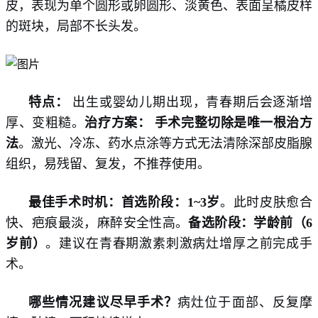
皮，表现为单个圆形或卵圆形、淡黄色、表面呈橘皮样
的斑块，局部不长头发。
特点：
出生或婴幼儿期出现，青春期后会逐渐增
厚、变粗糙。
治疗方案：
手术完整切除是唯一根治方
法
。激光、冷冻、药水点涂等方式无法清除深部皮脂腺
组织，易残留、复发，不推荐使用。
最佳手术时机：首选阶段：
1~3岁
。此时皮肤愈合
快、疤痕最淡，麻醉安全性高。
备选阶段：学龄前（
6
岁前）
。建议在青春期激素刺激病灶增厚之前完成手
术。
哪些情况建议尽早手术？
病灶位于面部、反复摩