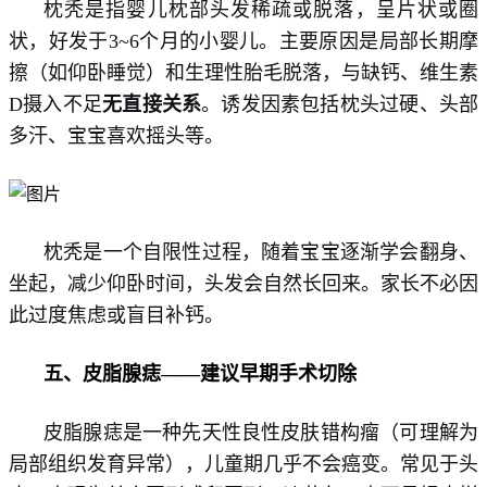
枕秃是指婴儿枕部头发稀疏或脱落，呈片状或圈
状，好发于3~6个月的小婴儿。主要原因是局部长期摩
擦（如仰卧睡觉）和生理性胎毛脱落，与缺钙、维生素
D摄入不足
无直接关系
。诱发因素包括枕头过硬、头部
多汗、宝宝喜欢摇头等。
枕秃是一个自限性过程，随着宝宝逐渐学会翻身、
坐起，减少仰卧时间，头发会自然长回来。家长不必因
此过度焦虑或盲目补钙。
五、皮脂腺痣
——建议早期手术切除
皮脂腺痣是一种先天性良性皮肤错构瘤（可理解为
局部组织发育异常），儿童期几乎不会癌变。常见于头