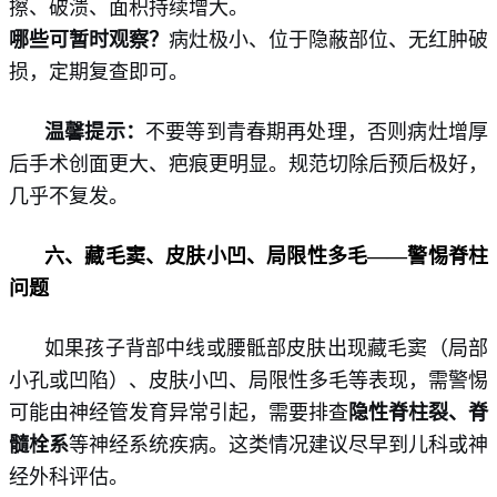
擦、破溃、面积持续增大。
哪些可暂时观察？
病灶极小、位于隐蔽部位、无红肿破
损，定期复查即可。
温馨提示：
不要等到青春期再处理，否则病灶增厚
后手术创面更大、疤痕更明显。规范切除后预后极好，
几乎不复发。
六、藏毛窦、皮肤小凹、局限性多毛
——警惕脊柱
问题
如果孩子背部中线或腰骶部皮肤出现藏毛窦（局部
小孔或凹陷）、皮肤小凹、局限性多毛等表现，需警惕
可能由神经管发育异常引起，需要排查
隐性脊柱裂
、脊
髓栓系
等神经系统疾病。这类情况建议尽早到儿科或神
经外科评估。