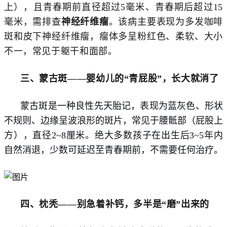
上），且青春期前直径超过5毫米、青春期后超过15
毫米，需排查
神经纤维瘤
。该病主要表现为多发咖啡
斑和皮下神经纤维瘤，瘤体多呈粉红色、柔软、大小
不一，常见于躯干和面部。
三、蒙古斑
——婴幼儿的“青屁股”，长大就消了
蒙古斑是一种良性先天胎记，表现为蓝灰色、形状
不规则、边缘呈波浪形的斑片，常见于腰骶部（屁股上
方），直径2~8厘米。绝大多数孩子在出生后3~5年内
自然消退，少数可延迟至青春期前，不需要任何治疗。
四、枕秃
——别急着补钙，多半是“磨”出来的