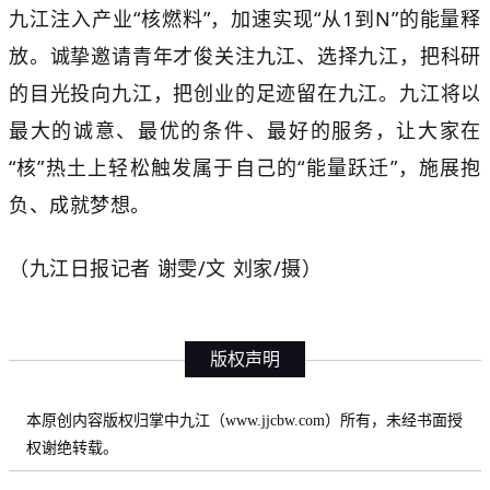
九江注入产业“核燃料”，加速实现“从1到N”的能量释
放。诚挚邀请青年才俊关注九江、选择九江，把科研
的目光投向九江，把创业的足迹留在九江。九江将以
最大的诚意、最优的条件、最好的服务，让大家在
“核”热土上轻松触发属于自己的“能量跃迁”，施展抱
负、成就梦想。
（九江日报记者 谢雯/文 刘家/摄）
版权声明
本原创内容版权归掌中九江（www.jjcbw.com）所有，未经书面授
权谢绝转载。