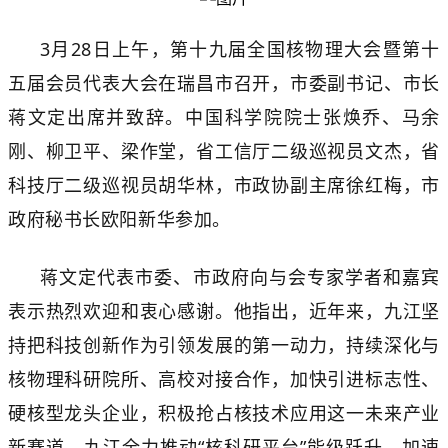
3月28日上午，第十九届全国核物理大会暨第十
五届会员代表大会在瑞昌市召开，市委副书记、市长
蒋文定出席并致辞。中国科学院院士张焕乔、马余
刚、柳卫平、梁作堂，省工信厅二级巡视员文杰，省
科技厅二级巡视员胡华林，市政协副主席徐红梅，市
政府秘书长欧阳新华参加。
蒋文定代表市委、市政府向与会专家学者和嘉宾
表示热烈欢迎和衷心感谢。他指出，近年来，九江坚
持把科技创新作为引领发展的第一动力，持续深化与
核物理科研院所、高校对接合作，加快引进标志性、
硬核型龙头企业，积极抢占核技术应用这一未来产业
新赛道。九江全力推动“核科研平台”能级跃升、加速