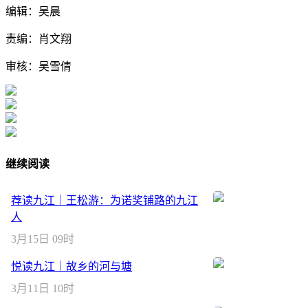
编辑：吴晨
责编：肖文翔
审核：吴雪倩
继续阅读
荐读九江｜王松游：为诺奖铺路的九江
人
3月15日 09时
悦读九江｜故乡的河与塘
3月11日 10时