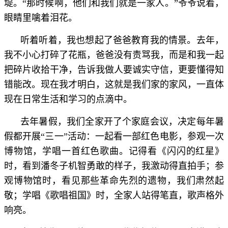
堤。“那时候啊，他们和我们就是一家人。”爷爷说着，
眼睛里噙着泪花。
听着听着，我也想起了爸爸教育我的情景。去年，
我不小心打碎了花瓶，爸爸没有责骂我，而是和我一起
把碎片收拾干净，告诉我做人要诚实守信，更要懂得知
错能改。现在我才明白，这就是我们家的家风，一直体
现在日常生活和学习的点滴中。
去年暑假，我们全家开了个家庭会议，决定每年暑
假都开展“三一”活动：一起看一部红色电影，参观一次
博物馆，学唱一首红色歌曲。记得看《闪闪的红星》
时，看到潘冬子机智勇敢的样子，我激动得直拍手；参
观博物馆时，看见那些革命先烈的遗物，我们肃然起
敬；学唱《歌唱祖国》时，全家人站得笔直，歌声格外
响亮。