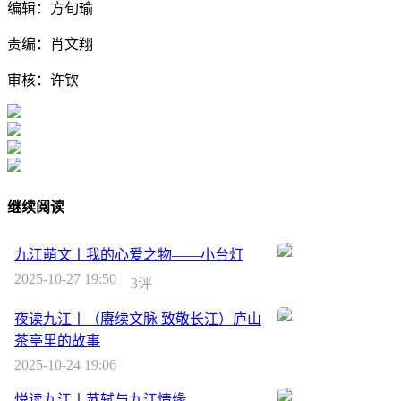
编辑：方旬瑜
责编：肖文翔
审核：许钦
继续阅读
九江萌文丨我的心爱之物——小台灯
2025-10-27 19:50
3评
夜读九江丨（赓续文脉 致敬长江）庐山
茶亭里的故事
2025-10-24 19:06
悦读九江丨苏轼与九江情缘