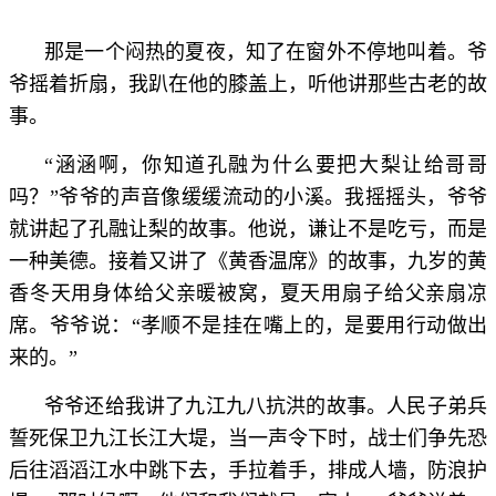
那是一个闷热的夏夜，知了在窗外不停地叫着。爷
爷摇着折扇，我趴在他的膝盖上，听他讲那些古老的故
事。
“涵涵啊，你知道孔融为什么要把大梨让给哥哥
吗？”爷爷的声音像缓缓流动的小溪。我摇摇头，爷爷
就讲起了孔融让梨的故事。他说，谦让不是吃亏，而是
一种美德。接着又讲了《黄香温席》的故事，九岁的黄
香冬天用身体给父亲暖被窝，夏天用扇子给父亲扇凉
席。爷爷说：“孝顺不是挂在嘴上的，是要用行动做出
来的。”
爷爷还给我讲了九江九八抗洪的故事。人民子弟兵
誓死保卫九江长江大堤，当一声令下时，战士们争先恐
后往滔滔江水中跳下去，手拉着手，排成人墙，防浪护