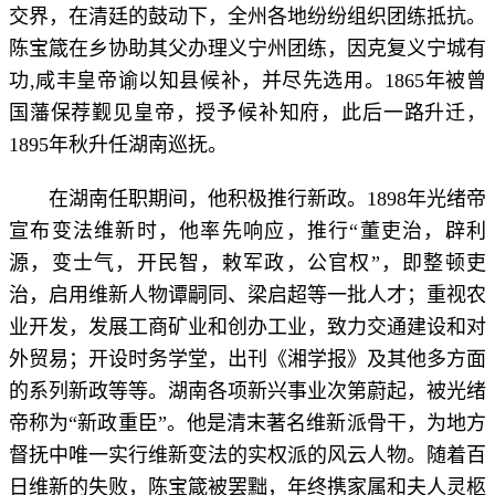
交界，在清廷的鼓动下，全州各地纷纷组织团练抵抗。
陈宝箴在乡协助其父办理义宁州团练，因克复义宁城有
功,咸丰皇帝谕以知县候补，并尽先选用。1865年被曾
国藩保荐觐见皇帝，授予候补知府，此后一路升迁，
1895年秋升任湖南巡抚。
在湖南任职期间，他积极推行新政。1898年光绪帝
宣布变法维新时，他率先响应，推行“董吏治，辟利
源，变士气，开民智，敕军政，公官权”，即整顿吏
治，启用维新人物谭嗣同、梁启超等一批人才；重视农
业开发，发展工商矿业和创办工业，致力交通建设和对
外贸易；开设时务学堂，出刊《湘学报》及其他多方面
的系列新政等等。湖南各项新兴事业次第蔚起，被光绪
帝称为“新政重臣”。他是清末著名维新派骨干，为地方
督抚中唯一实行维新变法的实权派的风云人物。随着百
日维新的失败，陈宝箴被罢黜，年终携家属和夫人灵柩