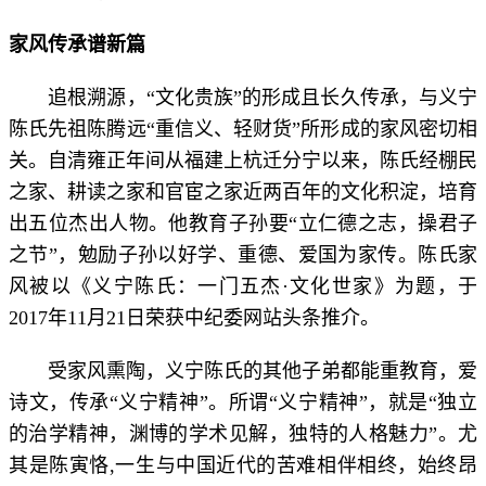
家风传承谱新篇
追根溯源，“文化贵族”的形成且长久传承，与义宁
陈氏先祖陈腾远“重信义、轻财货”所形成的家风密切相
关。自清雍正年间从福建上杭迁分宁以来，陈氏经棚民
之家、耕读之家和官宦之家近两百年的文化积淀，培育
出五位杰出人物。他教育子孙要“立仁德之志，操君子
之节”，勉励子孙以好学、重德、爱国为家传。陈氏家
风被以《义宁陈氏：一门五杰·文化世家》为题，于
2017年11月21日荣获中纪委网站头条推介。
受家风熏陶，义宁陈氏的其他子弟都能重教育，爱
诗文，传承“义宁精神”。所谓“义宁精神”，就是“独立
的治学精神，渊博的学术见解，独特的人格魅力”。尤
其是陈寅恪,一生与中国近代的苦难相伴相终，始终昂