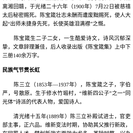
离湘回赣，于光绪二十六年（1900年）7月22日被慈禧
太后秘密赐死。陈宝箴壮志未酬而遭废黜赐死，使人大
起“出师未捷身先死，长使英雄泪满襟”之慨。
陈宝箴生二子二女，一生酷爱诗文，诗风沉郁深
挚，文章辞理兼佳，后人收录出版《陈宝箴集》上中下
三册140余万字。
民族气节贯长虹
陈三立（1853年—1937年），陈宝箴之子，字伯
严，号散原。生于修水竹塅村，“维新四公子”之一“同
光体”诗派的代表人物，爱国诗人。
清光绪十五年(1889年）陈三立补殿试进士，官吏
部主事，正六品。维新变法时期，协助其父推行新政，