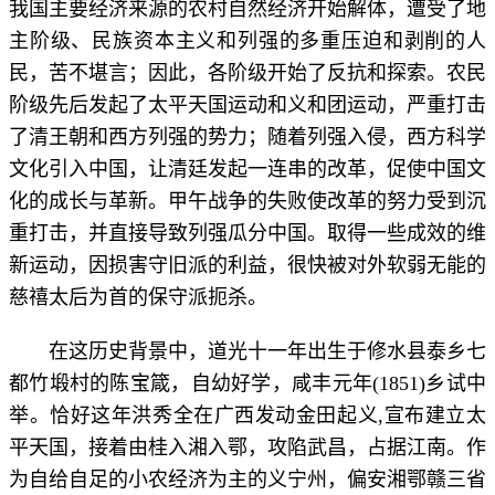
我国主要经济来源的农村自然经济开始解体，遭受了地
主阶级、民族资本主义和列强的多重压迫和剥削的人
民，苦不堪言；因此，各阶级开始了反抗和探索。农民
阶级先后发起了太平天国运动和义和团运动，严重打击
了清王朝和西方列强的势力；随着列强入侵，西方科学
文化引入中国，让清廷发起一连串的改革，促使中国文
化的成长与革新。甲午战争的失败使改革的努力受到沉
重打击，并直接导致列强瓜分中国。取得一些成效的维
新运动，因损害守旧派的利益，很快被对外软弱无能的
慈禧太后为首的保守派扼杀。
在这历史背景中，道光十一年出生于修水县泰乡七
都竹塅村的陈宝箴，自幼好学，咸丰元年(1851)乡试中
举。恰好这年洪秀全在广西发动金田起义,宣布建立太
平天国，接着由桂入湘入鄂，攻陷武昌，占据江南。作
为自给自足的小农经济为主的义宁州，偏安湘鄂赣三省