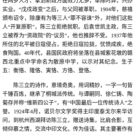
在网罗人才、擘划新政方面效力尤多，革除时弊，兴办
实业。“戊戌政变”之后，与父同被革职。1904年，慈禧
颁布诏令，除康有为等三人“罪不容诛”外，对他们这批
人“开复原职”，陈三立拒绝就职。后袁世凯主政，陈三
立被荐为“资政院”的“议员”，他也推辞不受。1937年他
所住的北平被日寇侵占，拒绝日寇拉拢，忧愤成疾，绝
食殉国。40年代，县国民政府将坐落在县城紫花墩的赣
西北重点中学命名为散原中学，以示对其纪念。生子
五：衡恪、隆恪、寅恪、方恪、登恪。
陈三立的诗作，意境奇奥，用词精妙，一字一句皆
千锤百炼，继承了桐城派传统。与谭嗣同、徐仁铸、陶
菊存并称“维新四公子”，有“中国最后一位传统诗人”之
誉。1924年4月，诺贝尔文学奖得主印度泰戈尔来华访
问，到杭州西湖拜访陈三立，赠送诗集，比肩合影，互
倾仰慕之情，交流中印文化，传为佳话。其主要著作有