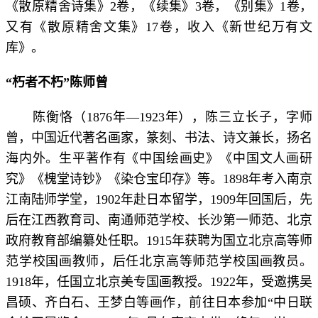
《散原精舍诗集》2卷，《续集》3卷，《别集》1卷，
又有《散原精舍文集》17卷，收入《新世纪万有文
库》。
“朽者不朽”陈师曾
陈衡恪（1876年—1923年），陈三立长子，字师
曾，中国近代著名画家，篆刻、书法、诗文兼长，扬名
海内外。生平著作有《中国绘画史》《中国文人画研
究》《槐堂诗钞》《染仓宝印存》等。1898年考入南京
江南陆师学堂，1902年赴日本留学，1909年回国后，先
后在江西教育司、南通师范学校、长沙第一师范、北京
政府教育部编纂处任职。1915年获聘为国立北京高等师
范学校国画教师，后任北京高等师范学校国画教员。
1918年，任国立北京美专国画教授。1922年，受邀携吴
昌硕、齐白石、王梦白等画作，前往日本参加“中日联