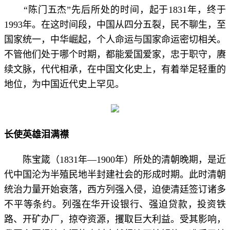
“陈门五杰”先后所处的时间，起于1831年，终于
1993年。在这时间段，中国从四分五裂，民不聊生，至
国家统一，中华崛起，个人命运与国家命运密切相关。
不管他们处于哪个时期，都能爱国爱家，忠于职守，赓
续文脉，代代相承，在中国文化史上，有着举足轻重的
地位，为中国近代史上罕见。
长使英雄泪满襟
陈宝箴（1831年—1900年）所处的清朝晚期，是近
代中国沦为半殖民地半封建社会的形成时期。此时清朝
统治力量开始衰落，西方列强入侵，迫使清廷签订诸多
不平等条约。列强在华开设银行、强迫贷款，投资铁
路、开矿办厂，掠夺资源，攫取巨大利益。受其影响，