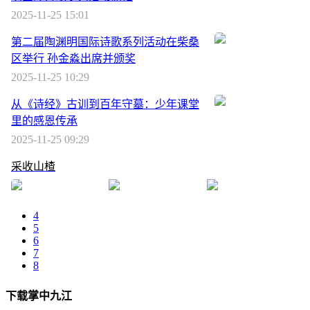
2025-11-25 15:01
第二届陶渊明国际诗歌系列活动在柴桑
区举行 孙金淼出席并颁奖
2025-11-25 10:29
从《诗经》古训到百年守墓：少年课堂
里的感恩传承
2025-11-25 09:29
采收山楂
4
5
6
7
8
下载掌中九江