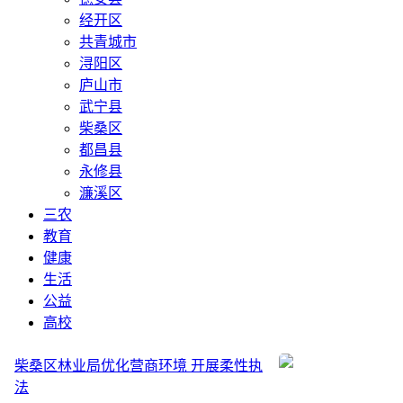
经开区
共青城市
浔阳区
庐山市
武宁县
柴桑区
都昌县
永修县
濂溪区
三农
教育
健康
生活
公益
高校
柴桑区林业局优化营商环境 开展柔性执
法