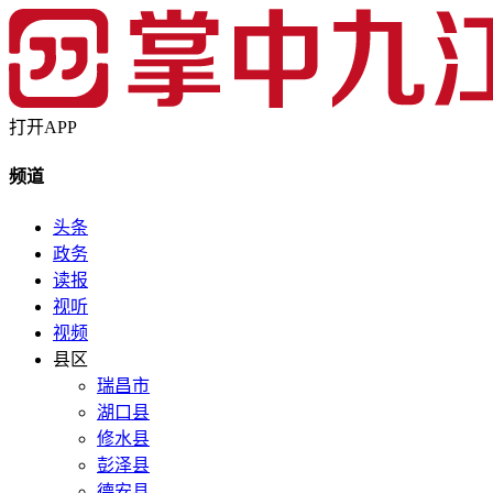
打开APP
频道
头条
政务
读报
视听
视频
县区
瑞昌市
湖口县
修水县
彭泽县
德安县