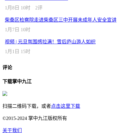
1月8日 10时
2评
柴桑区检察院走进柴桑区三中开展未成年人安全宣讲
1月7日 10时
视频 | 元旦氛围感拉满！雪后庐山游人如织
1月1日 15时
评论
下载掌中九江
扫描二维码下载，或者
点击这里下载
©2015-2024 掌中九江版权所有
关于我们