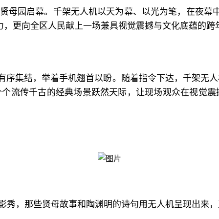
在中华贤母园启幕。千架无人机以天为幕、以光为笔，在夜
力，更向全区人民献上一场兼具视觉震撼与文化底蕴的跨年
有序集结，举着手机翘首以盼。随着指令下达，千架无人
一个个流传千古的经典场景跃然天际，让现场观众在视觉震
影秀，那些贤母故事和陶渊明的诗句用无人机呈现出来，