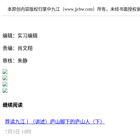
本原创内容版权归掌中九江（www.jjcbw.com）所有，未经书面授
编辑：实习编辑
责编：肖文翔
审核：朱静
继续阅读
荐读九江丨（讲述）庐山脚下的庐山人（下）
7月5日 10时