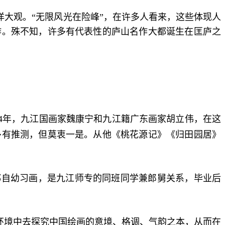
大观。“无限风光在险峰”，在许多人看来，这些体现人
作。殊不知，许多有代表性的庐山名作大都诞生在匡庐之
14年，九江国画家魏康宁和九江籍广东画家胡立伟，在这
多有推测，但莫衷一是。从他《桃花源记》《归田园居》
都自幼习画，是九江师专的同班同学兼郎舅关系，毕业后
环境中去探究中国绘画的意境、格调、气韵之本，从而在