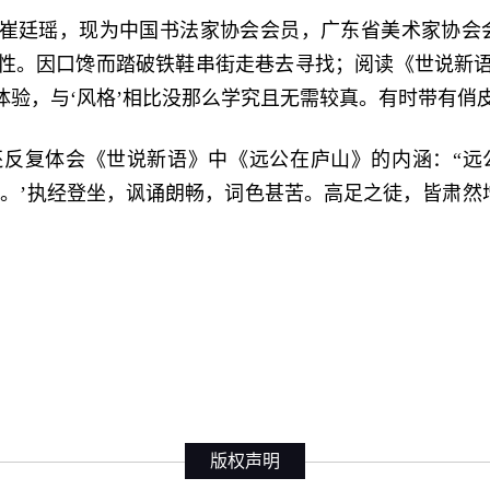
崔廷瑶，现为中国书法家协会会员，广东省美术家协会会
性。因口馋而踏破铁鞋串街走巷去寻找；阅读《世说新
验，与‘风格’相比没那么学究且无需较真。有时带有俏
还反复体会《世说新语》中《远公在庐山》的内涵：“远
。’执经登坐，讽诵朗畅，词色甚苦。高足之徒，皆肃然
版权声明