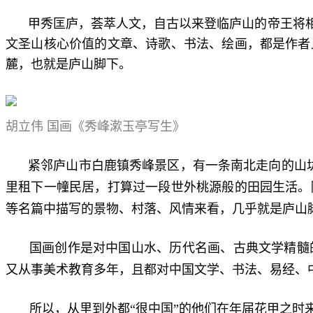
甲秀匡庐，荟萃人文，自古以来登临庐山的帝王将
文圣山核心价值的文章、诗歌、书法、绘画，都是作者
麓，也就是庐山脚下。
胡立伟 国画《秀峰漱玉亭写生》
紧邻庐山市白鹿镇秀峰景区，有一条南北走向的山垅
里租下一幢民居，打算过一段世外桃源般的田园生活。
等名篇中描写的景物、村落、风情来看，几乎就是庐山脚
国画创作是对中国山水、历代名画、古典文学精髓
又从事美术教育多年，且都对中国文学、书法、易经、
所以，从里到外都“很中国”的他们在年届花甲之