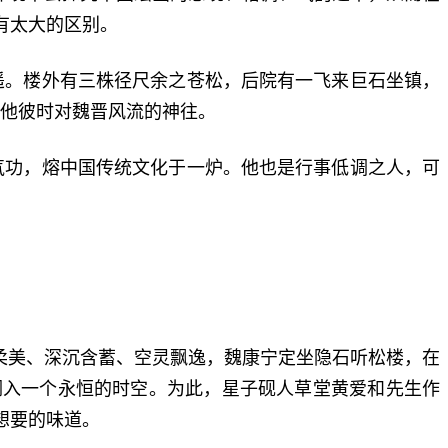
有太大的区别。
遥。楼外有三株径尺余之苍松，后院有一飞来巨石坐镇，
了他彼时对魏晋风流的神往。
气功，熔中国传统文化于一炉。他也是行事低调之人，可
柔美、深沉含蓄、空灵飘逸，魏康宁定坐隐石听松楼，在
润入一个永恒的时空。为此，星子砚人草堂黄爱和先生作
想要的味道。