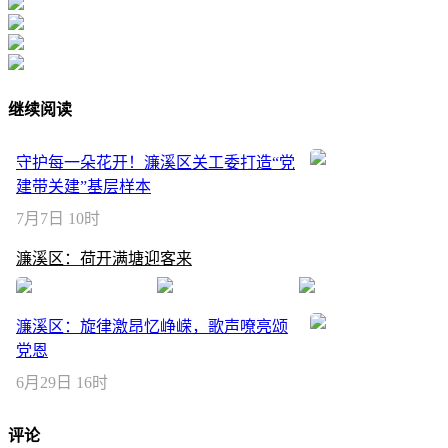
继续阅读
守护每一朵花开！濂溪区关工委打造“党
建带关建”基层样本
7月7日 10时
濂溪区：荷开满塘迎客来
濂溪区：旋律激昂忆峥嵘，歌声嘹亮颂
党恩
6月29日 16时
评论