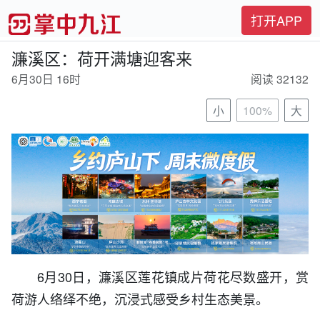
打开APP
濂溪区：荷开满塘迎客来
6月30日 16时
阅读 32132
小
100%
大
6月30日，濂溪区莲花镇成片荷花尽数盛开，赏
荷游人络绎不绝，沉浸式感受乡村生态美景。