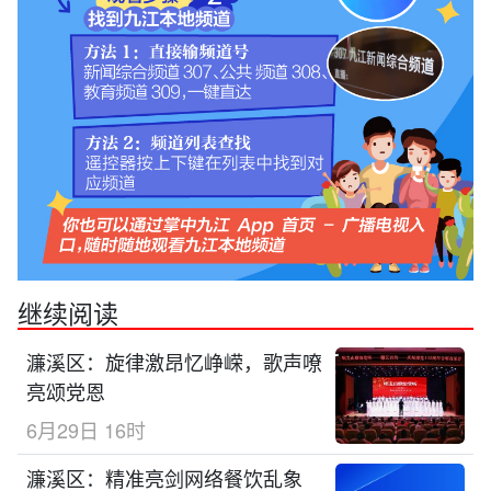
继续阅读
濂溪区：旋律激昂忆峥嵘，歌声嘹
亮颂党恩
6月29日 16时
濂溪区：精准亮剑网络餐饮乱象