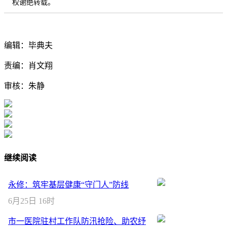
权谢绝转载。
编辑：毕典夫
责编：肖文翔
审核：朱静
继续阅读
永修：筑牢基层健康“守门人”防线
6月25日 16时
市一医院驻村工作队防汛抢险、助农纾