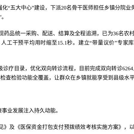
化“五大中心”建设，下派20名骨干医师担任乡镇分院
”。
现药品统一采购、配送、结算及全程追溯，已为36名农
万张，人工干预平均用时缩至15.1秒。建立“带量议价”
疗目录，优化双向转诊流程，目前完成双向转诊6264人次
区检查检验功能全覆盖，让群众在乡镇就能享受到县级水
康事业发展注入持久动能。
见》及《医保资金打包支付预拨绩效考核实施方案》，