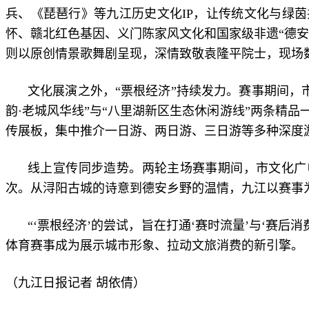
兵、《琵琶行》等九江历史文化IP，让传统文化与绿茵
怀、赣北红色基因、义门陈家风文化和国家级非遗“德安
则以原创情景歌舞剧呈现，深情致敬袁隆平院士，现场
文化展演之外，“票根经济”持续发力。赛事期间，
韵·老城风华线”与“八里湖新区生态休闲游线”两条精
传展板，集中推介一日游、两日游、三日游等多种深度
线上宣传同步造势。两轮主场赛事期间，市文化广
次。从浔阳古城的诗意到德安乡野的温情，九江以赛事
“‘票根经济’的尝试，旨在打通‘赛时流量’与‘赛
体育赛事成为展示城市形象、拉动文旅消费的新引擎。
（九江日报记者 胡依倩）