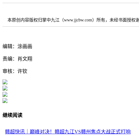
本原创内容版权归掌中九江（www.jjcbw.com）所有，未经书面授
编辑：涂画画
责编：肖文翔
审核：许钦
继续阅读
赣超快讯｜巅峰对决！赣超九江VS赣州焦点大战正式打响