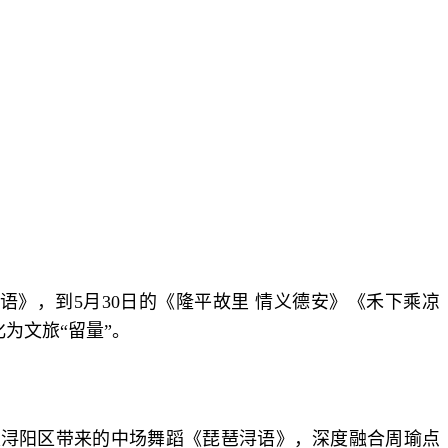
语》，到5月30日的《隆平故里 情义德安》《禾下乘凉
为文旅“留量”。
及浔阳区带来的中场舞蹈《琵琶浔语》，深度融合周瑜点