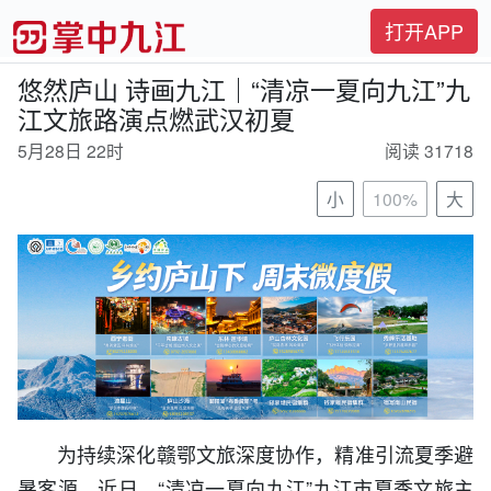
打开APP
悠然庐山 诗画九江｜“清凉一夏向九江”九
江文旅路演点燃武汉初夏
5月28日 22时
阅读 31718
小
100%
大
为持续深化赣鄂文旅深度协作，精准引流夏季避
暑客源，近日，“清凉一夏向九江”九江市夏季文旅主