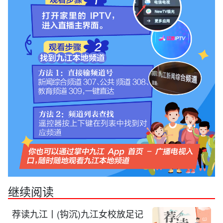
继续阅读
荐读九江丨(钩沉)九江女校放足记