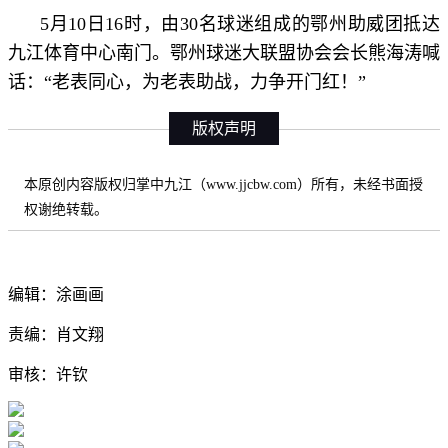
5月10日16时，由30名球迷组成的鄂州助威团抵达
九江体育中心南门。鄂州球迷大联盟协会会长熊海涛喊
话：“
老表同心，为老表助战，力争开门红！
”
版权声明
本原创内容版权归掌中九江（www.jjcbw.com）所有，未经书面授
权谢绝转载。
编辑：涂画画
责编：肖文翔
审核：许钦