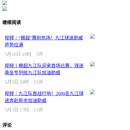
继续阅读
视频｜“赣超”赛前热场！九江球迷助威
声势拉满
5月10日 19时
5评
视频丨赣超九江队迎来首场比赛，球迷
乘坐专列给九江队加油助威
5月3日 20时
12评
视频｜九江队首战打响！2000名九江球
迷奔赴新余加油助威
5月3日 17时
13评
评论