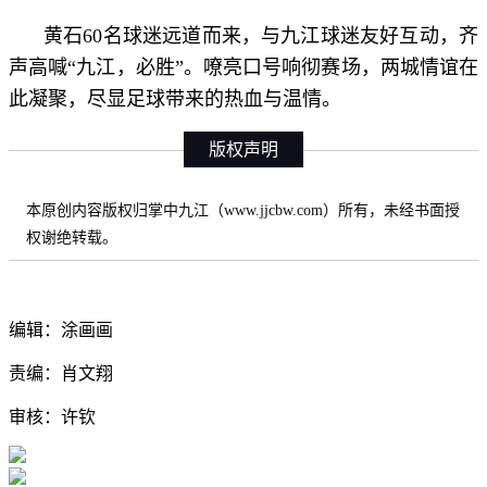
黄石60名球迷远道而来，与九江球迷友好互动，齐
声高喊“
九江，必胜
”。嘹亮口号响彻赛场，两城情谊在
此凝聚，尽显足球带来的热血与温情。
版权声明
本原创内容版权归掌中九江（www.jjcbw.com）所有，未经书面授
权谢绝转载。
编辑：涂画画
责编：肖文翔
审核：许钦