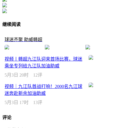
继续阅读
球迷齐聚 助威赣超
视频丨赣超九江队迎来首场比赛，球迷
乘坐专列给九江队加油助威
5月3日 20时
12评
视频｜九江队首战打响！2000名九江球
迷奔赴新余加油助威
5月3日 17时
13评
评论