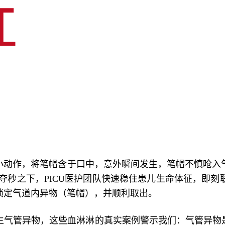
手小动作，将笔帽含于口中，意外瞬间发生，笔帽不慎呛
分夺秒之下，PICU医护团队快速稳住患儿生命体征，即
锁定气道内异物（笔帽），并顺利取出。
生气管异物，这些血淋淋的真实案例警示我们：气管异物是