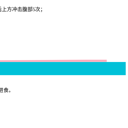
后上方冲击腹部5次；
进食。