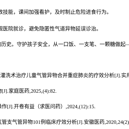
救技能，课间加强看护，及时制止危险进食行为。
规医院就诊，避免隐匿性气道异物延误诊治。
的历史。守护孩子安全，从一口饭、一支笔、一颗糖做起
术治疗儿童气管异物合并重症肺炎的疗效分析[J].实用中西医结合
庭医药,2025,(4):82.
].开卷有益（求医问药）,2024,(12):15.
异物101例临床疗效分析[J].安徽医药,2020,24(2):37