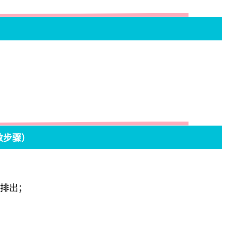
救
步骤）
否排出；