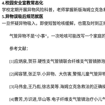
4.校园安全宣教常态化
学校定期开展异物风险科普，老师掌握新版海姆立克急
5.异物误吸后规范就医
一旦怀疑异物吸入，即使短暂呛咳缓解，也需及时到正
气管异物不是“小事”，一次呛咳可能改写一个家庭
参考文献：
[1]应炳泉,贺芬.硬性支气管镜联合纤维支气管镜肺泡灌洗
[2]闻容慧,张正华.小异物、大伤害,警惕儿童气管异物[J].家
[3]马伟金,王乃彪,徐志昊等.海姆立克急救法的正确操作[J
[4]曹芳,方识进,华山等.电子纤维支气管镜治疗小儿气管支气管