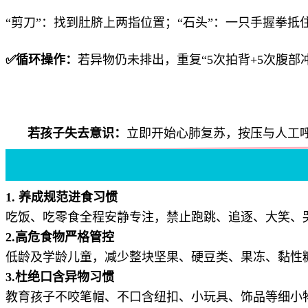
“剪刀”：找到肚脐上两指位置；“石头”：一只手握拳抵
✅循环操作：
若异物仍未排出，重复“5次拍背+5次腹
若孩子失去意识：
立即开始心肺复苏，按压与人工呼
1. 养成规范进食习惯
吃饭、吃零食全程安静专注，禁止跑跳、追逐、大笑、
2.高危食物严格管控
低龄及学龄儿童，减少整块坚果、硬豆类、果冻、黏性
3.杜绝口含异物习惯
教育孩子不咬笔帽、不口含纽扣、小玩具、饰品等细小