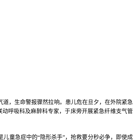
入气道，生命警报骤然拉响。患儿危在旦夕，在外院紧急
刻联动呼吸科及麻醉科专家，于床旁开展紧急纤维支气管
儿童急症中的“隐形杀手”，抢救要分秒必争，即使成