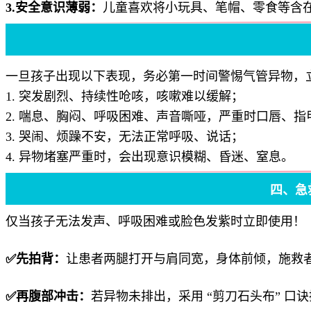
3.安全意识薄弱：
儿童喜欢将小玩具、笔帽、零食等含
一旦孩子出现以下表现，务必第一时间警惕气管异物，
1. 突发剧烈、持续性呛咳，咳嗽难以缓解；
2. 喘息、胸闷、呼吸困难、声音嘶哑，严重时口唇、指
3. 哭闹、烦躁不安，无法正常呼吸、说话；
4. 异物堵塞严重时，会出现意识模糊、昏迷、窒息。
四、急
仅当孩子无法发声、呼吸困难或脸色发紫时立即使用！
✅先拍背：
让患者两腿打开与肩同宽，身体前倾，施救
✅再腹部冲击：
若异物未排出，采用 “剪刀石头布” 口