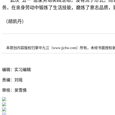
此次“
五一
”居家劳动实践活动，没有流于形式，而
务，在亲身劳动中锻炼了生活技能，磨炼了意志品质，
（胡凯丹）
本原创内容版权归掌中九江（www.jjcbw.com）所有，未经书面授
编辑：实习编辑
责编：刘瑶
审核：吴雪倩