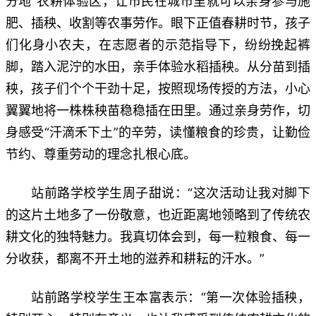
分地”农耕体验区，让市民在城市里就可以亲身参与施
肥、插秧、收割等农事劳作。眼下正值春耕时节，孩子
们化身小农夫，在志愿者的示范指导下，纷纷挽起裤
脚，踏入泥泞的水田，亲手体验水稻插秧。从分苗到插
秧，孩子们个个干劲十足，按照现场传授的方法，小心
翼翼地将一株株秧苗稳稳插在田里。通过亲身劳作，切
身感受“汗滴禾下土”的辛劳，读懂粮食的珍贵，让勤俭
节约、尊重劳动的理念扎根心底。
站前路学校学生周子甜说：“这次活动让我对脚下
的这片土地多了一份敬意，也近距离地领略到了传统农
耕文化的独特魅力。我真切体会到，每一粒粮食、每一
分收获，都离不开土地的滋养和耕耘的汗水。”
站前路学校学生王本富表示：“第一次体验插秧，