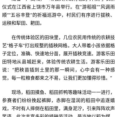
仪式在江西省上饶市万年县举行。在“游稻祖”“风调雨
顺”“五谷丰登”的祈福巡游中，村民们有序进行拔秧、
运秧和犁田、耙田。
在传统体验区的田块里，几位农民用传统的农耕技
艺“格子车”打出规整的插秧网格。大人带着小孩依据格
子定位，准确、快速地分苗，展开插秧竞速。游客乐田
田特地从县城赶来，体验传统农耕生活。游客乐田田
说：“把秧苗插到土里的那一瞬间，心中会有一种感
觉，每一粒粮食都来之不易，让我们更加懂得珍惜。”
现场，稻田摸鱼、稻田抓鸭等趣味活动一一进行，
参赛者们纷纷挽起裤脚，赤脚在湿润的稻田中追逐嬉
戏，不时有人摔倒在稻田里，满身泥泞，引来阵阵欢声
笑语。此次丰富多彩的插秧节活动，是当地以稻为媒、