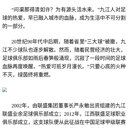
“问渠那得清如许？为有源头活水来。”九江人对足
球的热爱，早已融入城市的血脉，成为生活中不可分割
的一部分。
20世纪90年代中后期，随着省里“三大球”被撤，九
江不少球队也逐步解散。然而，随着民营经济的壮大，
足球俱乐部如雨后春笋般涌现，沉寂了一段时间的足球
血脉再度唤醒。“热爱可抵岁月漫长。”只要心底的火种
不灭，绿茵终将重燃。
2002年，由联盛集团董事长严永敏出资组建的九江
联盛业余足球俱乐部成立；2012年，江西联盛足球职业
俱乐部成立，这支球队便从此征战在中国足球甲级联赛