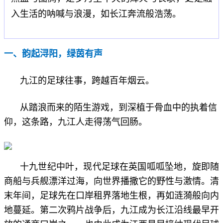
入生活的呐喊与浪漫，如长江奔流般浩荡。
一、韵起浔阳，绿茵有声
九江的足球往事，跨越百年烟云。
从踏浪而来的陌生游戏，到深植于骨血中的执着信
仰，这条路，九江人走得荡气回肠。
十九世纪中叶，现代足球在英国呱呱坠地，旋即随
商船与兵舰漂洋过海，向世界播撒它的野性与激情。清
末年间，足球先在口岸租界落地生根，再如涟漪般向内
地蔓延。第二次鸦片战争后，九江成为长江沿线最早开