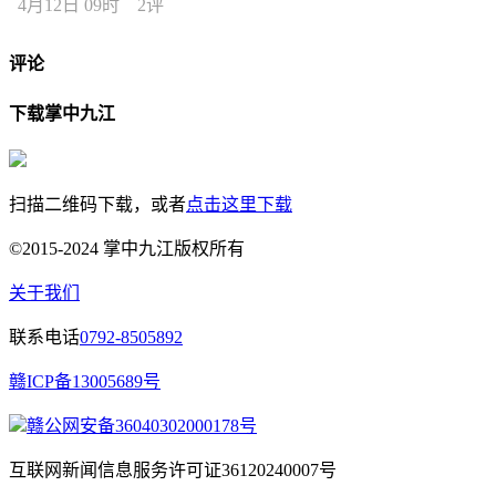
4月12日 09时
2评
评论
下载掌中九江
扫描二维码下载，或者
点击这里下载
©2015-2024 掌中九江版权所有
关于我们
联系电话
0792-8505892
赣ICP备13005689号
赣公网安备36040302000178号
互联网新闻信息服务许可证36120240007号