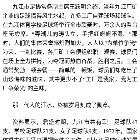
九江市足协常务副主席王跃明介绍，当年九江厂矿
企业的足球搞得风生水起，许多工厂自建球场和球队。
在九江体育学校足球场举行全市联赛时，万余人的看台
座无虚席。“弄潮儿向涛头立，手把红旗旗不湿。”那
时，人们的集体荣誉感炽烈如火，人人以“为单位争光”
为荣。一到比赛，各厂矿工会便组织职工观赛，球员们
在场上全力拼搏，为夺冠而热血奋战。胜利之后，工会
通常奖励一顿会餐——简单的一顿饭，球员们却吃出了
山珍海味的滋味，其中更少不了“工厂是我家，我为工
厂争荣光”的主味。
那一代人的汗水，终被岁月刻成了勋章。
资料显示，鼎盛时期，九江市共有职工足球队43
支、学校足球队23支、女子足球队9支。1972年，国家