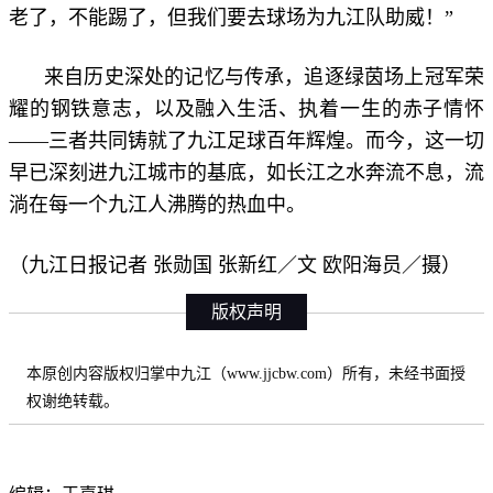
老了，不能踢了，但我们要去球场为九江队助威！”
来自历史深处的记忆与传承，追逐绿茵场上冠军荣
耀的钢铁意志，以及融入生活、执着一生的赤子情怀
——三者共同铸就了九江足球百年辉煌。而今，这一切
早已深刻进九江城市的基底，如长江之水奔流不息，流
淌在每一个九江人沸腾的热血中。
（九江日报记者 张勋国 张新红／文 欧阳海员／摄）
版权声明
本原创内容版权归掌中九江（www.jjcbw.com）所有，未经书面授
权谢绝转载。