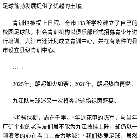
足球蓬勃发展提供了优越的土壤。
青训也被提上日程。全市133所学校建立了自己的
校园足球队，社会青训机构以俱乐部形式招募青少年进
行培训。九江市还计划成立青训中心，并在有条件的县
市设立县级青训中心。
……
2025年，赣超如火如荼；2026年，赣超热血再燃。
九江队与球迷又一次将奔赴这场绿茵盛宴。
“老骥伏枥，志在千里。”年近花甲的陈军，与当年
厂矿企业的老队友们虽不能为九江披挂上阵，却仍以一
颗滚烫的心在看台上奋力呐喊：“我们热爱足球，虽然