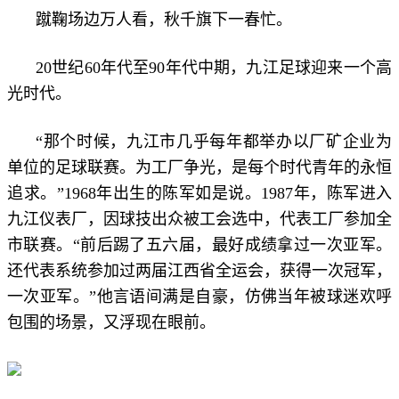
蹴鞠场边万人看，秋千旗下一春忙。
20世纪60年代至90年代中期，九江足球迎来一个高
光时代。
“那个时候，九江市几乎每年都举办以厂矿企业为
单位的足球联赛。为工厂争光，是每个时代青年的永恒
追求。”1968年出生的陈军如是说。1987年，陈军进入
九江仪表厂，因球技出众被工会选中，代表工厂参加全
市联赛。“前后踢了五六届，最好成绩拿过一次亚军。
还代表系统参加过两届江西省全运会，获得一次冠军，
一次亚军。”他言语间满是自豪，仿佛当年被球迷欢呼
包围的场景，又浮现在眼前。