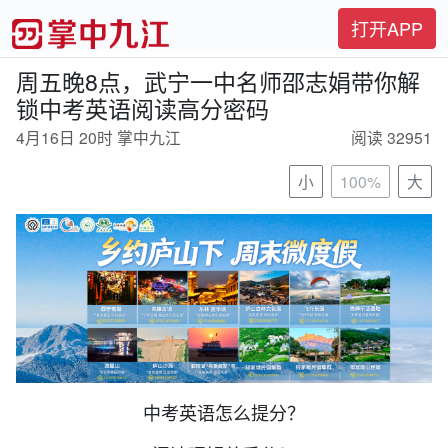
打开APP
周五晚8点，武宁一中名师邵志娟带你解
锁中考英语阅读高分密码
4月16日 20时 掌中九江
阅读 32951
小
100%
大
中考英语怎么提分？