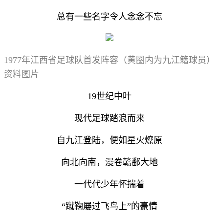
总有一些名字令人念念不忘
1977年江西省足球队首发阵容（黄圈内为九江籍球员）
资料图片
19世纪中叶
现代足球踏浪而来
自九江登陆，便如星火燎原
向北向南，漫卷赣鄱大地
一代代少年怀揣着
“蹴鞠屡过飞鸟上”的豪情