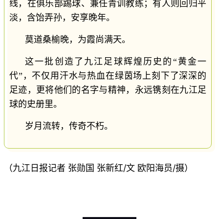
线，在俱乐部踢球、兼任青训教练；有人则回归平
淡，含饴弄孙，安享晚年。
莫道桑榆晚，为霞尚满天。
这一批创造了九江足球辉煌历史的“黄金一
代”，不仅用汗水与热血在绿茵场上刻下了深深的
足迹，更将他们的名字与精神，永远镌刻在九江足
球的史册里。
岁月流转，传奇不朽。
（九江日报记者 张勋国 张新红/文 欧阳海员/摄）