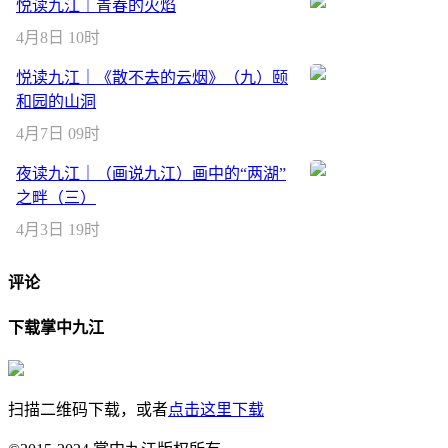
悦读九江｜青春的火焰
4月8日 10时
悦读九江｜《散不去的云烟》（九）颐
和园的山洞
4月7日 09时
夜读九江｜（画说九江）画中的“两湖”
之畔（三）
4月3日 19时
评论
下载掌中九江
扫描二维码下载，或者
点击这里下载