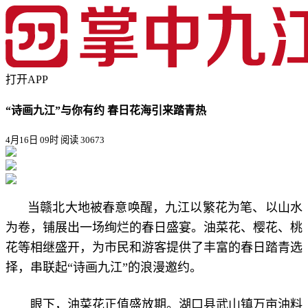
打开APP
“诗画九江”与你有约 春日花海引来踏青热
4月16日 09时
阅读 30673
当赣北大地被春意唤醒，九江以繁花为笔、以山水
为卷，铺展出一场绚烂的春日盛宴。油菜花、樱花、桃
花等相继盛开，为市民和游客提供了丰富的春日踏青选
择，串联起“诗画九江”的浪漫邀约。
眼下，油菜花正值盛放期。湖口县武山镇万亩油料