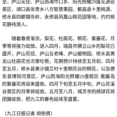
至，庐山花径、庐山西海巾口乡、阳光照耀29度花源谷
景区、湖口县张青乡八方智慧果园、都昌县十里桃源、
修水县四都镇东岭、永修县凤凰山桃花园等地，灼灼桃
花静待游人。
随着春意渐浓，梨花、杜鹃花、桐花、紫藤花、月
季等将接力绽放。进入四月，瑞昌市横立山乡的梨花已
盛开，庐山花径、庐山五老峰、庐山植物园、修水县黄
龙山杜鹃花也次第吐艳，花期预计持续至五月初。四月
至五月，修水县黄沙镇艾村十里桐花谷的桐花，以及德
安县博阳河景区、庐山西海阳光照耀29度假区·紫藤岛
的紫藤花将迎来盛放。四月下旬至五月中旬，庐山花溪
谷景区的月季将绽放。五月至八月，城灵寺的绣球花将
团簇绽放，把九江的春色延续至盛夏。
（九江日报记者 胡依倩）