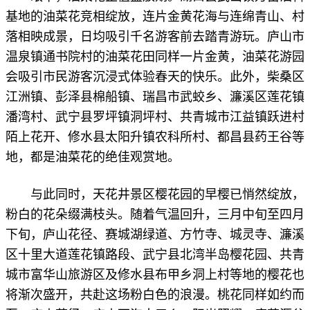
基地的油菜花竞相绽放，连片金黄花海与连绵青山、村
落相映成景，日均吸引千名游客前去踏青游玩。庐山市
温泉镇通书院村的油菜花田同样一片金黄，油菜花游园
会吸引市民游客沉浸式体验春天的快乐。此外，柴桑区
江洲镇、彭泽县棉船镇、瑞昌市武蛟乡、濂溪区莲花镇
潘湾村、武宁县罗坪镇洞坪村、共青城市江益镇跃进村
陌上花开、修水县太阳升镇农科所村、都昌县药王谷等
地，都是油菜花的绝佳观赏地。
与此同时，天花井景区樱花园的早樱已悄然绽放，
粉白的花朵缀满枝头。随着气温回升，三月中旬至四月
下旬，庐山花径、赛城湖绿道、方竹寺、城灵寺、濂溪
区十里大道莲花镇路段、武宁县北湾半岛樱花园、共青
城市富华山旅游区及修水县布甲乡洞上村等地的樱花也
将渐次盛开，共赴这场粉白色的浪漫。桃花同样如约而