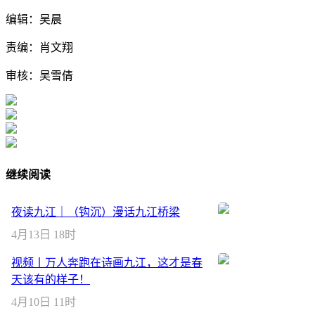
编辑：吴晨
责编：肖文翔
审核：吴雪倩
继续阅读
夜读九江｜（钩沉）漫话九江桥梁
4月13日 18时
视频丨万人奔跑在诗画九江，这才是春
天该有的样子！
4月10日 11时