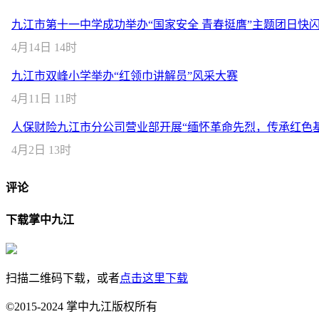
九江市第十一中学成功举办“国家安全 青春挺膺”主题团日快
4月14日 14时
九江市双峰小学举办“红领巾讲解员”风采大赛
4月11日 11时
人保财险九江市分公司营业部开展“缅怀革命先烈，传承红色
4月2日 13时
评论
下载掌中九江
扫描二维码下载，或者
点击这里下载
©2015-2024 掌中九江版权所有