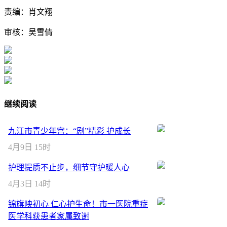
责编：肖文翔
审核：吴雪倩
继续阅读
九江市青少年宫：“剧”精彩 护成长
4月9日 15时
护理提质不止步，细节守护暖人心
4月3日 14时
锦旗映初心 仁心护生命！市一医院重症
医学科获患者家属致谢