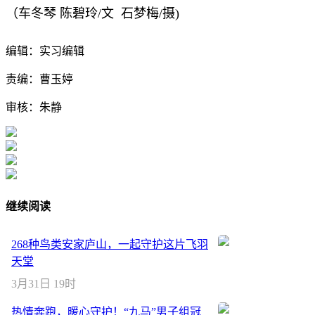
（车冬琴 陈碧玲
/文
石梦梅/
摄)
编辑：实习编辑
责编：曹玉婷
审核：朱静
继续阅读
268种鸟类安家庐山，一起守护这片飞羽
天堂
3月31日 19时
热情奔跑，暖心守护！“九马”男子组冠