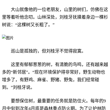
大山就像他的一位老朋友，山里的树们，仿佛在这
里等着听他念叨。山林深处，刘桂牙抚摸着身边一棵杉
树说：“这棵树又长粗了。”
巡山是孤独的，但刘桂牙不觉得寂寞。
这里有郁郁葱葱的树，有清脆的鸟鸣，还有越来越
多的“新邻居”。“现在环境保护得非常好，野生动物也
增多了，有野鸡、麻雀、野猪、野兔，我们经常碰
到。”刘桂牙说。
要想保住树，最重要的任务就是防住火。每年的9
月中旬到次年4月底是森林重点防火期。为了让护林防