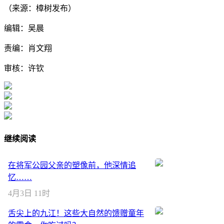
（来源：樟树发布）
编辑：吴晨
责编：肖文翔
审核：许钦
继续阅读
在将军公园父亲的塑像前，他深情追
忆……
4月3日 11时
舌尖上的九江！这些大自然的馈赠童年