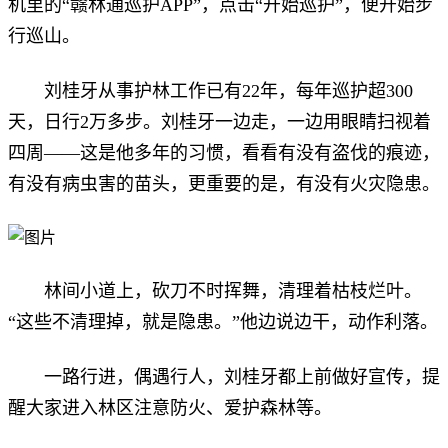
机里的“赣林通巡护APP”，点击“开始巡护”，便开始步
行巡山。
刘桂牙从事护林工作已有22年，每年巡护超300
天，日行2万多步。刘桂牙一边走，一边用眼睛扫视着
四周——这是他多年的习惯，看看有没有盗伐的痕迹，
有没有病虫害的苗头，更重要的是，有没有火灾隐患。
林间小道上，砍刀不时挥舞，清理着枯枝烂叶。
“这些不清理掉，就是隐患。”他边说边干，动作利落。
一路行进，偶遇行人，刘桂牙都上前做好宣传，提
醒大家进入林区注意防火、爱护森林等。