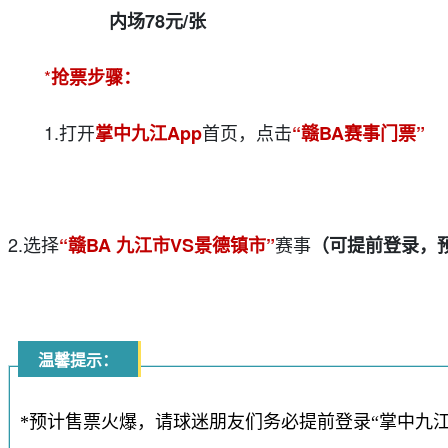
内场78元/张
*
抢票步骤：
1.打开
首页，点击
掌中九江App
“赣BA赛事门票”
2.选择
赛事
“赣BA 九江市VS景德镇市”
（可提前登录，
温馨提示：
*预计售票火爆，请球迷朋友们务必提前登录“掌中九江