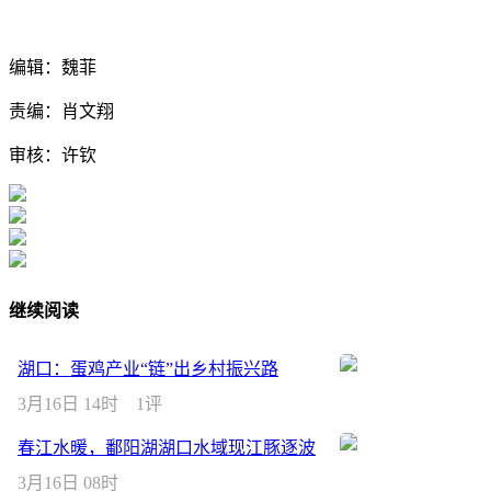
编辑：魏菲
责编：肖文翔
审核：许钦
继续阅读
湖口：蛋鸡产业“链”出乡村振兴路
3月16日 14时
1评
春江水暖，鄱阳湖湖口水域现江豚逐波
3月16日 08时