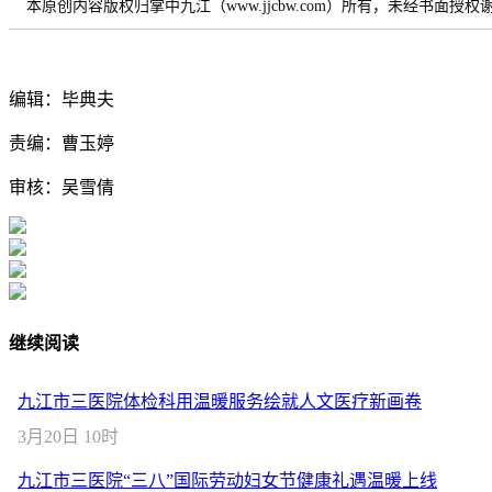
本原创内容版权归掌中九江（www.jjcbw.com）所有，未经书面授
编辑：毕典夫
责编：曹玉婷
审核：吴雪倩
继续阅读
九江市三医院体检科用温暖服务绘就人文医疗新画卷
3月20日 10时
九江市三医院“三八”国际劳动妇女节健康礼遇温暖上线